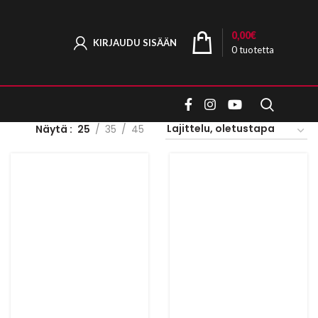
0,00
€
KIRJAUDU SISÄÄN
0
tuotetta
Näytä
25
35
45