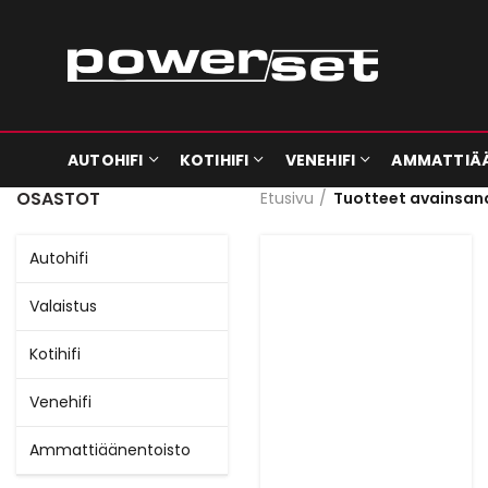
AUTOHIFI
KOTIHIFI
VENEHIFI
AMMATTIÄ
OSASTOT
Etusivu
Tuotteet avainsan
Autohifi
Valaistus
Kotihifi
Venehifi
Ammattiäänentoisto