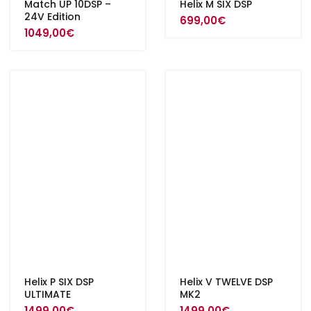
Match UP 10DSP –
Helix M SIX DSP
24V Edition
699,00
€
1049,00
€
Helix P SIX DSP
Helix V TWELVE DSP
ULTIMATE
MK2
1499,00
€
1499,00
€