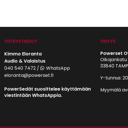
YHTEYSTIEDOT
YRITYS
Powerset O
Kimmo Eloranta
Oikojankatu 
Audio & Valaistus
33840 TAMP
040 540 7472
/
WhatsApp
eloranta@powerset.fi
Y-tunnus: 2
PowerSedät suosittelee käyttämään
Myymälä av
viestintään WhatsAppia.
autohifi