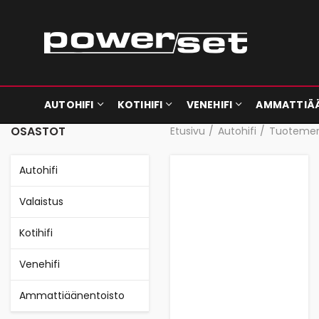
AUTOHIFI
KOTIHIFI
VENEHIFI
AMMATTIÄ
OSASTOT
Etusivu
Autohifi
Tuotemer
Autohifi
Valaistus
Kotihifi
Venehifi
Ammattiäänentoisto