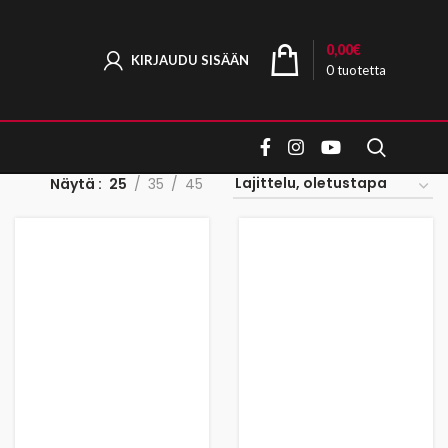
0,00
€
KIRJAUDU SISÄÄN
0
tuotetta
Näytä
25
35
45