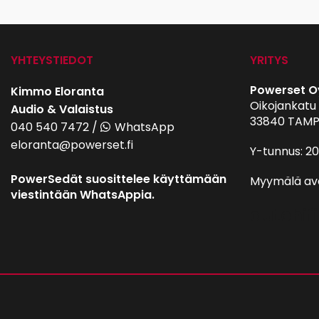
YHTEYSTIEDOT
YRITYS
Powerset O
Kimmo Eloranta
Oikojankatu 
Audio & Valaistus
33840 TAMP
040 540 7472
/
WhatsApp
eloranta@powerset.fi
Y-tunnus: 2
PowerSedät suosittelee käyttämään
Myymälä av
viestintään WhatsAppia.
autohifi