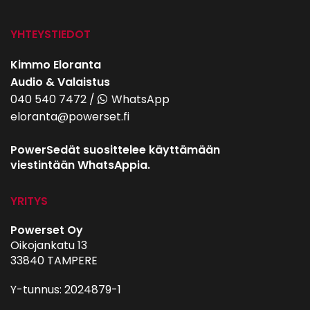
YHTEYSTIEDOT
Kimmo Eloranta
Audio & Valaistus
040 540 7472
/
WhatsApp
eloranta@powerset.fi
PowerSedät suosittelee käyttämään
viestintään WhatsAppia.
YRITYS
Powerset Oy
Oikojankatu 13
33840 TAMPERE
Y-tunnus: 2024879-1