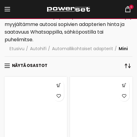
0
Jos tältä sivulta ei löydy adaptereita autoosi, niin kysy
myyjältämme autoosi sopivien adapterien hinta ja
saatavuus Whatsappilla, sähköpostilla tai
puhelimitse.
Etusivu
Autohifi
Automallikohtaiset adapterit
Mini
NÄYTÄ OSASTOT