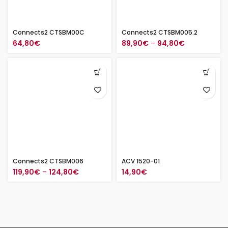
Connects2 CTSBM00C
Connects2 CTSBM005.2
Hintaluokka:
64,80
€
89,90
€
–
94,80
€
89,90€
-
94,80€
Connects2 CTSBM006
ACV 1520-01
Hintaluokka:
119,90
€
–
124,80
€
14,90
€
119,90€
-
124,80€