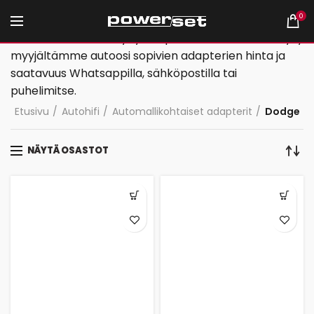
0
Jos tältä sivulta ei löydy adaptereita autoosi, niin kysy
myyjältämme autoosi sopivien adapterien hinta ja
saatavuus Whatsappilla, sähköpostilla tai
puhelimitse.
Etusivu
Autohifi
Automallikohtaiset adapterit
Dodge
NÄYTÄ OSASTOT