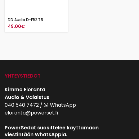
DD Audio D-FR2.75
49,00
€
YHTEYSTIEDOT
Kimmo Eloranta
Audio & Valaistus
040 540 7472
/
WhatsApp
eloranta@powerset.fi
PowerSedät suosittelee käyttämään
viestintään WhatsAppia.