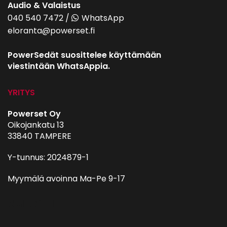
Audio & Valaistus
040 540 7472
/
WhatsApp
eloranta@powerset.fi
PowerSedät suosittelee käyttämään
viestintään WhatsAppia.
YRITYS
Powerset Oy
Oikojankatu 13
33840 TAMPERE
Y-tunnus: 2024879-1
Myymälä avoinna Ma-Pe 9-17
autohifi