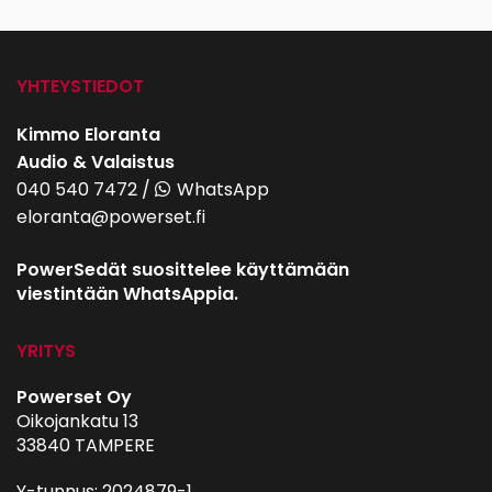
YHTEYSTIEDOT
Kimmo Eloranta
Audio & Valaistus
040 540 7472
/
WhatsApp
eloranta@powerset.fi
PowerSedät suosittelee käyttämään
viestintään WhatsAppia.
YRITYS
Powerset Oy
Oikojankatu 13
33840 TAMPERE
Y-tunnus: 2024879-1