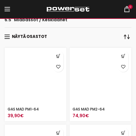
0
Etusivu
Autohifi
Erilliselementit
6.5" Midbassot / Keskiäänet
NÄYTÄ OSASTOT
GAS MAD PM1-64
GAS MAD PM2-64
39,90
€
74,90
€