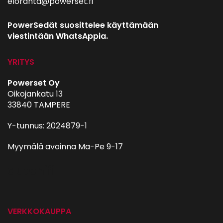
eloranta@powerset.fi
PowerSedät suosittelee käyttämään
viestintään WhatsAppia.
YRITYS
Powerset Oy
Oikojankatu 13
33840 TAMPERE
Y-tunnus: 2024879-1
Myymälä avoinna Ma-Pe 9-17
autohifi
VERKKOKAUPPA