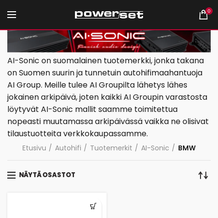
0
AI-Sonic on suomalainen tuotemerkki, jonka takana
on Suomen suurin ja tunnetuin autohifimaahantuoja
AI Group. Meille tulee AI Groupilta lähetys lähes
jokainen arkipäivä, joten kaikki AI Groupin varastosta
löytyvät AI-Sonic mallit saamme toimitettua
nopeasti muutamassa arkipäivässä vaikka ne olisivat
tilaustuotteita verkkokaupassamme.
Etusivu
Autohifi
Tuotemerkit
AI-Sonic
BMW
NÄYTÄ OSASTOT