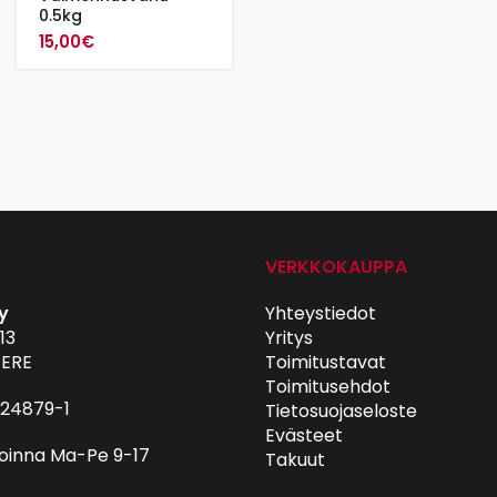
0.5kg
15,00
€
VERKKOKAUPPA
y
Yhteystiedot
13
Yritys
ERE
Toimitustavat
Toimitusehdot
024879-1
Tietosuojaseloste
Evästeet
oinna Ma-Pe 9-17
Takuut