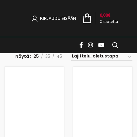
0,00
€
KIRJAUDU SISÄÄN
0
tuotetta
Näytä
25
35
45