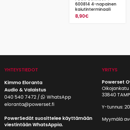
600814 4-napainen
kaiutinterminaali
8,90
€
YHTEYSTIEDOT
YRITYS
Powerset O
Kimmo Eloranta
Oikojankatu 
Audio & Valaistus
33840 TAMP
040 540 7472
/
WhatsApp
eloranta@powerset.fi
Y-tunnus: 2
PowerSedät suosittelee käyttämään
Myymälä av
viestintään WhatsAppia.