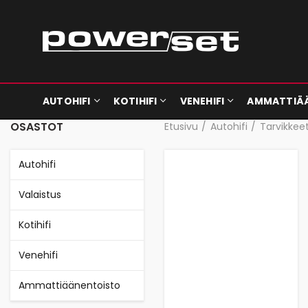
AUTOHIFI
KOTIHIFI
VENEHIFI
AMMATTIÄ
OSASTOT
Etusivu
Autohifi
Tarvikkee
Autohifi
Valaistus
Kotihifi
Venehifi
Ammattiäänentoisto