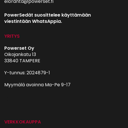
eloranta@powerset.fi
PowerSedät suosittelee käyttämään
viestintään WhatsAppia.
YRITYS
Powerset Oy
Oikojankatu 13
33840 TAMPERE
Y-tunnus: 2024879-1
Myymälä avoinna Ma-Pe 9-17
autohifi
VERKKOKAUPPA