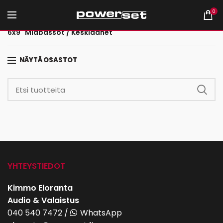
0
Etusivu
Autohifi
Erilliselementit
6x9" Midbassot / Keskiäänet
NÄYTÄ OSASTOT
YHTEYSTIEDOT
Kimmo Eloranta
Audio & Valaistus
040 540 7472
/
WhatsApp