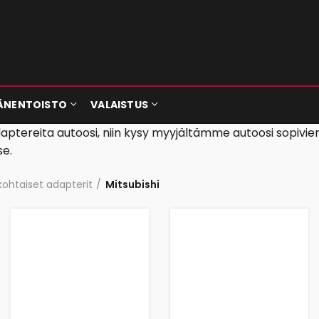
ÄNENTOISTO
VALAISTUS
 adaptereita autoosi, niin kysy myyjältämme autoosi sopivi
se.
kohtaiset adapterit
Mitsubishi