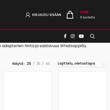
0,00
€
KIRJAUDU SISÄÄN
0
tuotetta
en adapterien hinta ja saatavuus Whatsappilla,
Näytä
25
35
45