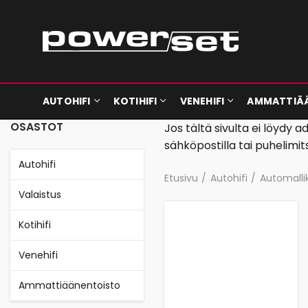
AUTOHIFI
KOTIHIFI
VENEHIFI
AMMATTIÄ
OSASTOT
Jos tältä sivulta ei löydy
sähköpostilla tai puhelimit
Autohifi
Etusivu
Autohifi
Automalli
Valaistus
Kotihifi
Venehifi
Ammattiäänentoisto