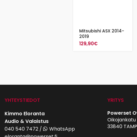
Mitsubishi ASX 2014-
2019
129,90
€
YHTEYSTIEDOT
YRITYS
Powerset O
Kimmo Eloranta
Oikojankatu 
Audio & Valaistus
33840 TAMP
040 540 7472
/
WhatsApp
eloranta@powerset.fi