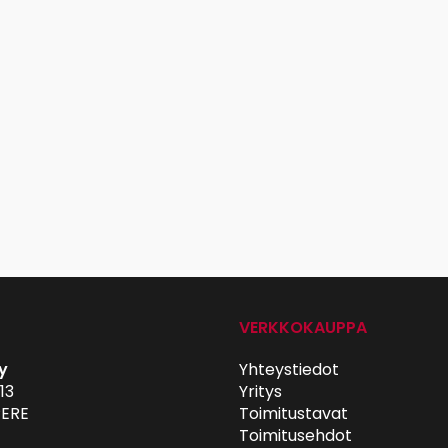
VERKKOKAUPPA
y
Yhteystiedot
13
Yritys
ERE
Toimitustavat
Toimitusehdot