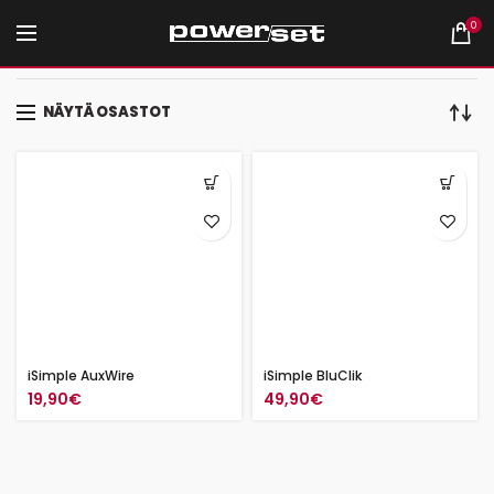
0
Etusivu
Autohifi
Tuotemerkit
iSimple
NÄYTÄ OSASTOT
iSimple AuxWire
iSimple BluClik
19,90
€
49,90
€