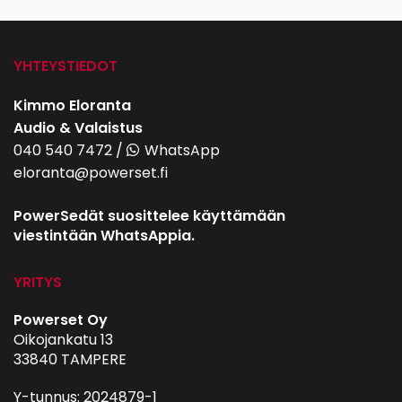
YHTEYSTIEDOT
Kimmo Eloranta
Audio & Valaistus
040 540 7472
/
WhatsApp
eloranta@powerset.fi
PowerSedät suosittelee käyttämään
viestintään WhatsAppia.
YRITYS
Powerset Oy
Oikojankatu 13
33840 TAMPERE
Y-tunnus: 2024879-1