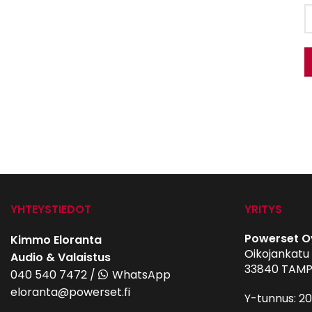
YHTEYSTIEDOT
YRITYS
Powerset O
Kimmo Eloranta
Oikojankatu 
Audio & Valaistus
33840 TAMP
040 540 7472
/
WhatsApp
eloranta@powerset.fi
Y-tunnus: 2