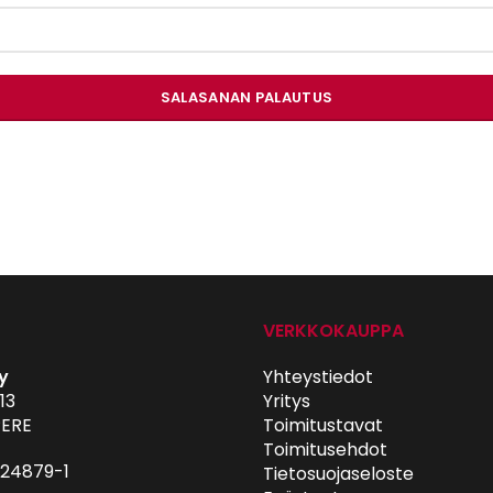
SALASANAN PALAUTUS
VERKKOKAUPPA
y
Yhteystiedot
13
Yritys
ERE
Toimitustavat
Toimitusehdot
024879-1
Tietosuojaseloste