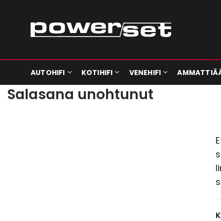
AUTOHIFI
KOTIHIFI
VENEHIFI
AMMATTIÄ
Salasana unohtunut
E
s
l
s
K