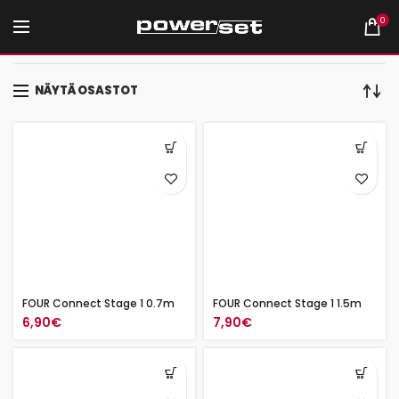
0
Etusivu
Kotihifi
Tarvikkeet
RCA-kaapelit
NÄYTÄ OSASTOT
FOUR Connect Stage 1 0.7m
FOUR Connect Stage 1 1.5m
6,90
€
7,90
€