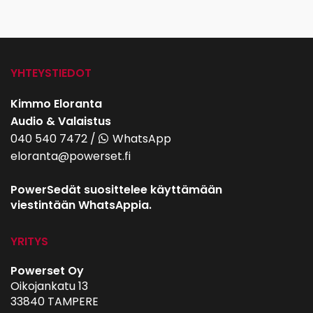
YHTEYSTIEDOT
Kimmo Eloranta
Audio & Valaistus
040 540 7472
/
WhatsApp
eloranta@powerset.fi
PowerSedät suosittelee käyttämään
viestintään WhatsAppia.
YRITYS
Powerset Oy
Oikojankatu 13
33840 TAMPERE