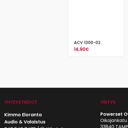
ACV 1300-02
14,90
€
YHTEYSTIEDOT
YRITYS
Powerset O
Kimmo Eloranta
Oikojankatu 
Audio & Valaistus
33840 TAMP