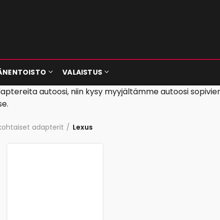
ÄNENTOISTO
VALAISTUS
 adaptereita autoosi, niin kysy myyjältämme autoosi sopivi
se.
kohtaiset adapterit
Lexus