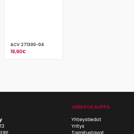
ACV 271300-04
19,90
€
VERKKOKAUPPA
y
Yhteystiedot
13
Yritys
ERE
Toimitustavat