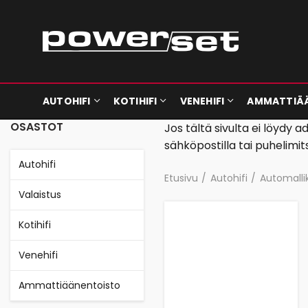
AUTOHIFI
KOTIHIFI
VENEHIFI
AMMATTIÄ
OSASTOT
Jos tältä sivulta ei löydy
sähköpostilla tai puhelimit
Autohifi
Etusivu
Autohifi
Automalli
Valaistus
Kotihifi
Venehifi
Ammattiäänentoisto