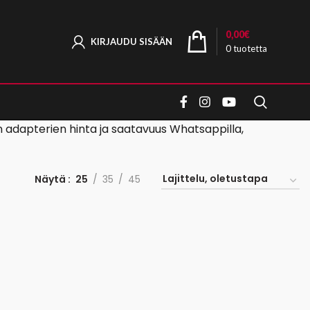
0,00
€
KIRJAUDU SISÄÄN
0
tuotetta
en adapterien hinta ja saatavuus Whatsappilla,
Näytä
25
35
45