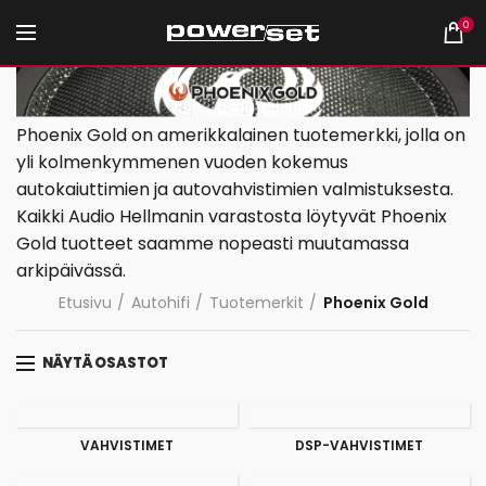
0
Phoenix Gold on amerikkalainen tuotemerkki, jolla on
yli kolmenkymmenen vuoden kokemus
autokaiuttimien ja autovahvistimien valmistuksesta.
Kaikki Audio Hellmanin varastosta löytyvät Phoenix
Gold tuotteet saamme nopeasti muutamassa
arkipäivässä.
Etusivu
Autohifi
Tuotemerkit
Phoenix Gold
NÄYTÄ OSASTOT
VAHVISTIMET
DSP-VAHVISTIMET