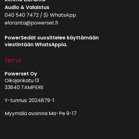
Audio & Valaistus
040 540 7472
/
WhatsApp
eloranta@powerset.fi
PowerSedät suosittelee käyttämään
viestintään WhatsAppia.
YRITYS
Powerset Oy
Oikojankatu 13
33840 TAMPERE
Y-tunnus: 2024879-1
Myymälä avoinna Ma-Pe 9-17
autohifi