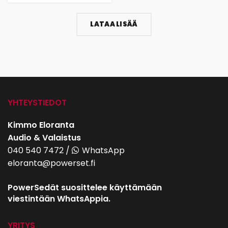
LATAA LISÄÄ
YHTEYSTIEDOT
Kimmo Eloranta
Audio & Valaistus
040 540 7472
/
WhatsApp
eloranta@powerset.fi
PowerSedät suosittelee käyttämään
viestintään WhatsAppia.
YRITYS