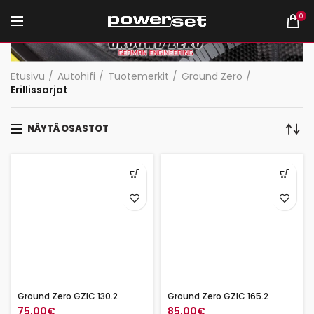
0
Etusivu
Autohifi
Tuotemerkit
Ground Zero
Erillissarjat
NÄYTÄ OSASTOT
Ground Zero GZIC 130.2
Ground Zero GZIC 165.2
75,00
€
85,00
€