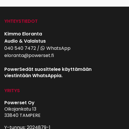
YHTEYSTIEDOT
Kimmo Eloranta
Audio & Valaistus
040 540 7472
/
WhatsApp
eloranta@powerset.fi
PowerSedät suosittelee käyttämään
viestintään WhatsAppia.
YRITYS
Powerset Oy
Oikojankatu 13
33840 TAMPERE
Y-tunnus: 2024879-1