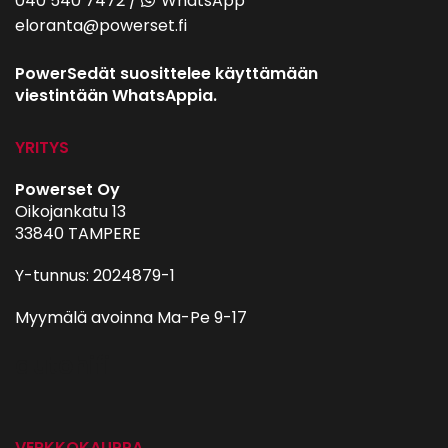
040 540 7472
/
WhatsApp
eloranta@powerset.fi
PowerSedät suosittelee käyttämään
viestintään WhatsAppia.
YRITYS
Powerset Oy
Oikojankatu 13
33840 TAMPERE
Y-tunnus: 2024879-1
Myymälä avoinna Ma-Pe 9-17
autohifi
VERKKOKAUPPA