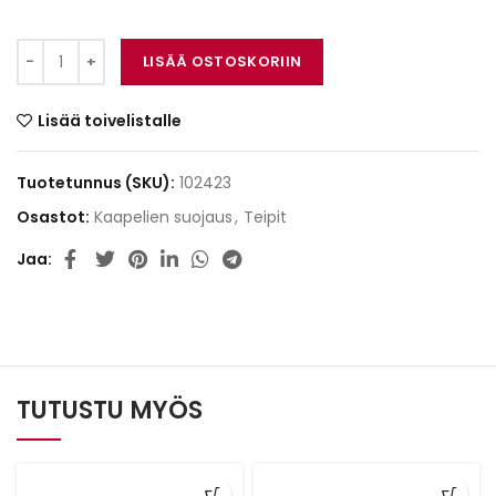
HPX kaapelin suojateippi määrä
LISÄÄ OSTOSKORIIN
Lisää toivelistalle
Tuotetunnus (SKU):
102423
Osastot:
Kaapelien suojaus
,
Teipit
Jaa
TUTUSTU MYÖS