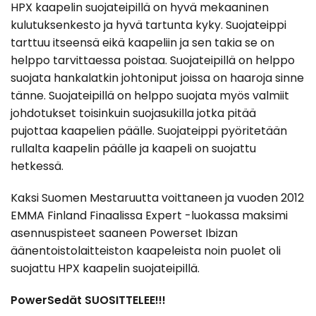
HPX kaapelin suojateipillä on hyvä mekaaninen
kulutuksenkesto ja hyvä tartunta kyky. Suojateippi
tarttuu itseensä eikä kaapeliin ja sen takia se on
helppo tarvittaessa poistaa. Suojateipillä on helppo
suojata hankalatkin johtoniput joissa on haaroja sinne
tänne. Suojateipillä on helppo suojata myös valmiit
johdotukset toisinkuin suojasukilla jotka pitää
pujottaa kaapelien päälle. Suojateippi pyöritetään
rullalta kaapelin päälle ja kaapeli on suojattu
hetkessä.
Kaksi Suomen Mestaruutta voittaneen ja vuoden 2012
EMMA Finland Finaalissa Expert -luokassa maksimi
asennuspisteet saaneen Powerset Ibizan
äänentoistolaitteiston kaapeleista noin puolet oli
suojattu HPX kaapelin suojateipillä.
PowerSedät SUOSITTELEE!!!