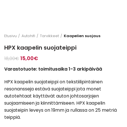
Etusivu
Autohifi
Tarvikkeet
Kaapelien suojaus
HPX kaapelin suojateippi
Alkuperäinen
Nykyinen
15,00
€
18,00
€
hinta
hinta
Varastotuote: toimitusaika 1-3 arkipäivää
oli:
on:
18,00€.
15,00€.
HPX kaapelin suojateippi on tekstiilipintainen
resonansseja estävä suojateippi jota monet
autotehtaat käyttävät auton johtosarjojen
suojaamiseen ja kiinnittämiseen. HPX kaapelin
suojateipin leveys on 19mm ja rullassa on 25 metriä
teippiä.