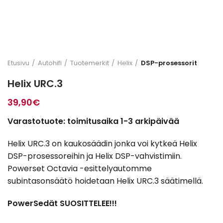
Etusivu
Autohifi
Tuotemerkit
Helix
DSP-prosessorit
Helix URC.3
39,90
€
Varastotuote: toimitusaika 1-3 arkipäivää
Helix URC.3 on kaukosäädin jonka voi kytkeä Helix
DSP-prosessoreihin ja Helix DSP-vahvistimiin.
Powerset Octavia -esittelyautomme
subintasonsäätö hoidetaan Helix URC.3 säätimellä.
PowerSedät SUOSITTELEE!!!