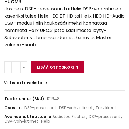
HUOM!!!
Jos Helix DSP-prosessorin tai Helix DSP-vahvistimen
kaveriksi tulee Helix HEC BT HD tai Helix HEC HD-Audio
USB -moduuli niin kaukosäätimeksi kannattaa
hommata Helix URC.3 jotta säätimestä löytyy
Subwoofer volume -säädön lisäksi myös Master
volume -säätö.
Helix URC.3 määrä
LISÄÄ OSTOSKORIIN
Lisää toivelistalle
Tuotetunnus (SKU):
101648
Osastot:
DSP-prosessorit
,
DSP-vahvistimet
,
Tarvikkeet
Avainsanat tuotteelle
Audiotec Fischer
,
DSP-prosessorit
,
DSP-vahvistimet
,
Helix