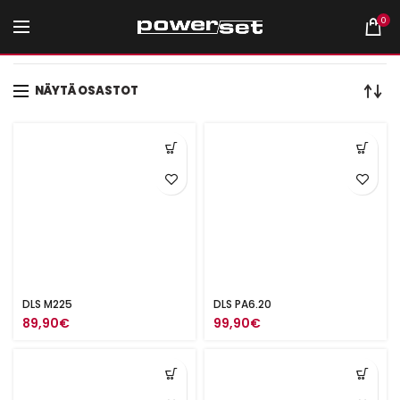
0
Etusivu
Tuotteet avainsanalla “DLS”
NÄYTÄ OSASTOT
DLS M225
DLS PA6.20
89,90
€
99,90
€