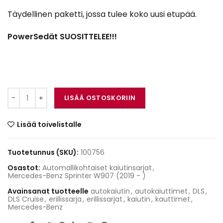
Täydellinen paketti, jossa tulee koko uusi etupää.
PowerSedät SUOSITTELEE!!!
DLS CRPP-MB1.6.3 määrä
LISÄÄ OSTOSKORIIN
Lisää toivelistalle
Tuotetunnus (SKU):
100756
Osastot:
Automallikohtaiset kaiutinsarjat
,
Mercedes-Benz Sprinter W907 (2019 - )
Avainsanat tuotteelle
autokaiutin
,
autokaiuttimet
,
DLS
,
DLS Cruise
,
erillissarja
,
erillissarjat
,
kaiutin
,
kauttimet
,
Mercedes-Benz