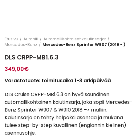
Etusivu
Autohifi
Automallikohtaiset kaiutinsarjat
Mercedes-Benz
Mercedes-Benz Sprinter W907 (2019 - )
DLS CRPP-MB1.6.3
349,00
€
Varastotuote: toimitusaika 1-3 arkipäivää
DLS Cruise CRPP-MB1.6.3 on hyvä saundinen
automallikohtainen kaiutinsarja, joka sopii Mercedes-
Benz Sprinter W907 & W910 2018 –> malliin.
Kaiutinsarja on tehty helpoksi asentaa ja mukana
tulee step-by-step kuvallinen (englannin kielinen)
asennusohje.