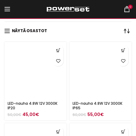
0
Etusivu
Tuotteet avainsanalla “LED valonauha”
NÄYTÄ OSASTOT
LED-nauha 4.8W 12V 3000K
LED-nauha 4.8W 12V 3000K
IP20
IP65
Alkuperäinen
Nykyinen
Alkuperäinen
Nykyinen
45,00
€
55,00
€
50,00
€
60,00
€
hinta
hinta
hinta
hinta
oli:
on:
oli:
on:
50,00€.
45,00€.
60,00€.
55,00€.