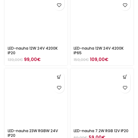
LED-nauha 12W 24V 4200K
LED-nauha 12W 24V 4200K
IP20
IP65
Alkuperäinen
Nykyinen
Alkuperäinen
Nykyinen
99,00
€
109,00
€
139,00
€
159,00
€
hinta
hinta
hinta
hinta
oli:
on:
oli:
on:
139,00€.
99,00€.
159,00€.
109,00€.
LED-nauha 23W RGBW 24V
LED-nauha 7.2W RGB 12V IP20
IP20
Alkuperäinen
Nykyinen
59,00
€
69,00
€