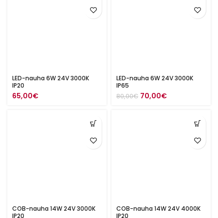
LED-nauha 6W 24V 3000K
LED-nauha 6W 24V 3000K
IP20
IP65
Alkuperäinen
Nykyinen
65,00
€
70,00
€
80,00
€
hinta
hinta
oli:
on:
80,00€.
70,00€.
COB-nauha 14W 24V 3000K
COB-nauha 14W 24V 4000K
IP20
IP20