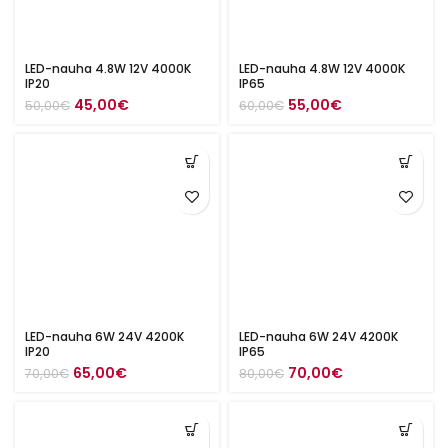
LED-nauha 4.8W 12V 4000K
LED-nauha 4.8W 12V 4000K
IP20
IP65
Alkuperäinen
Nykyinen
Alkuperäinen
Nykyinen
45,00
€
55,00
€
50,00
€
60,00
€
hinta
hinta
hinta
hinta
oli:
on:
oli:
on:
50,00€.
45,00€.
60,00€.
55,00€.
LED-nauha 6W 24V 4200K
LED-nauha 6W 24V 4200K
IP20
IP65
Alkuperäinen
Nykyinen
Alkuperäinen
Nykyinen
65,00
€
70,00
€
70,00
€
80,00
€
hinta
hinta
hinta
hinta
oli:
on:
oli:
on:
70,00€.
65,00€.
80,00€.
70,00€.