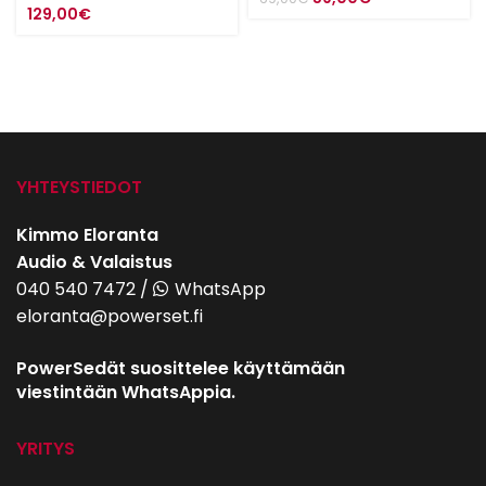
129,00
€
hinta
hinta
oli:
on:
69,00€.
59,00€.
YHTEYSTIEDOT
Kimmo Eloranta
Audio & Valaistus
040 540 7472
/
WhatsApp
eloranta@powerset.fi
PowerSedät suosittelee käyttämään
viestintään WhatsAppia.
YRITYS