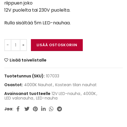
riippuen joko
12V puolelta tai 230V puolelta.
Rulla sisältää 5m LED-nauhaa.
LED-nauha 4.8W 12V 4000K IP65 määrä
LISÄÄ OSTOSKORIIN
Lisää toivelistalle
Tuotetunnus (SKU):
107033
Osastot:
4000K Nauhat
,
Kostean tilan nauhat
Avainsanat tuotteelle
12V LED-nauha
,
4000K
,
LED valonauha
,
LED-nauha
Jaa