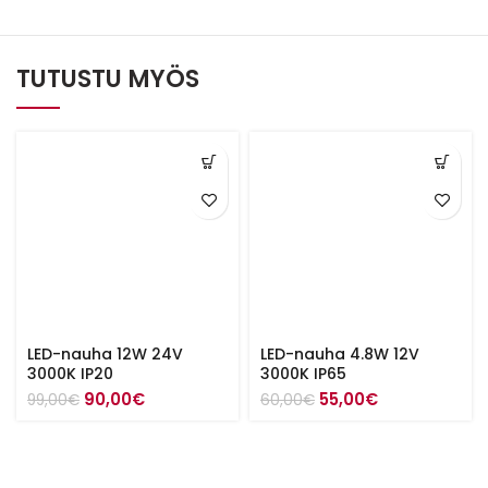
TUTUSTU MYÖS
LED-nauha 12W 24V
LED-nauha 4.8W 12V
3000K IP20
3000K IP65
Alkuperäinen
Nykyinen
Alkuperäinen
Nykyinen
90,00
€
55,00
€
99,00
€
60,00
€
hinta
hinta
hinta
hinta
oli:
on:
oli:
on:
99,00€.
90,00€.
60,00€.
55,00€.