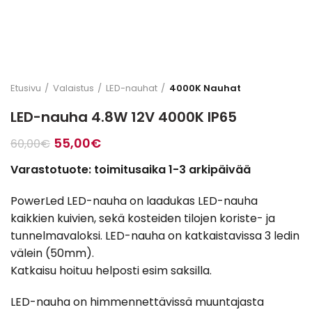
Etusivu
Valaistus
LED-nauhat
4000K Nauhat
LED-nauha 4.8W 12V 4000K IP65
Alkuperäinen
Nykyinen
55,00
€
60,00
€
hinta
hinta
Varastotuote: toimitusaika 1-3 arkipäivää
oli:
on:
60,00€.
55,00€.
PowerLed LED-nauha on laadukas LED-nauha
kaikkien kuivien, sekä kosteiden tilojen koriste- ja
tunnelmavaloksi. LED-nauha on katkaistavissa 3 ledin
välein (50mm).
Katkaisu hoituu helposti esim saksilla.
LED-nauha on himmennettävissä muuntajasta