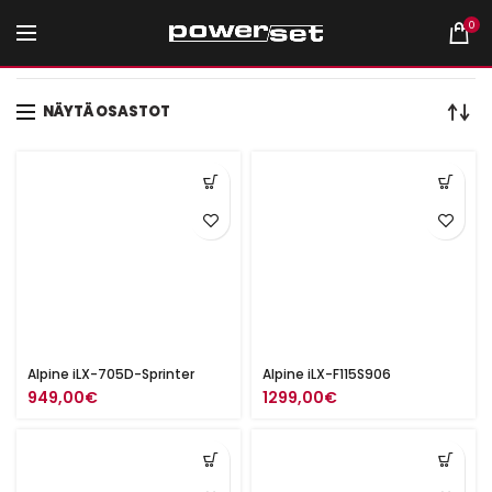
0
Etusivu
Tuotteet avainsanalla “autosoitin”
NÄYTÄ OSASTOT
Alpine iLX-705D-Sprinter
Alpine iLX-F115S906
949,00
€
1299,00
€