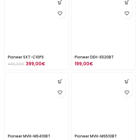
Pioneer SXT-C10PS
Pioneer DEH-S520BT
Alkuperäinen
Nykyinen
399,00
€
199,00
€
449,00
€
hinta
hinta
oli:
on:
449,00€.
399,00€.
Pioneer MVH-MS410BT
Pioneer MVH-MS510BT