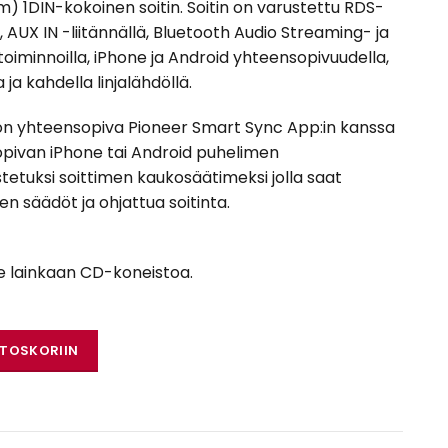
m) 1DIN-kokoinen soitin. Soitin on varustettu RDS-
ä, AUX IN -liitännällä, Bluetooth Audio Streaming- ja
oiminnoilla, iPhone ja Android yhteensopivuudella,
ja kahdella linjalähdöllä.
n yhteensopiva Pioneer Smart Sync App:in kanssa
pivan iPhone tai Android puhelimen
tetuksi soittimen kaukosäätimeksi jolla saat
en säädöt ja ohjattua soitinta.
le lainkaan CD-koneistoa.
 määrä
STOSKORIIN