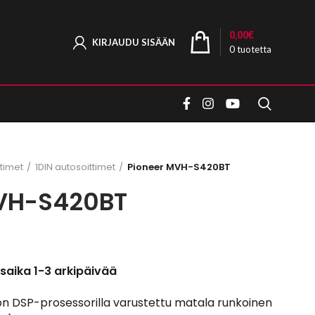
0,00
€
KIRJAUDU SISÄÄN
0
tuotetta
timet
1DIN autosoittimet
Pioneer MVH-S420BT
MVH-S420BT
saika 1-3 arkipäivää
 DSP-prosessorilla varustettu matala runkoinen