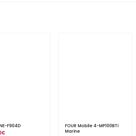
INE-F904D
FOUR Mobile 4-MP100BTi
Marine
0
€