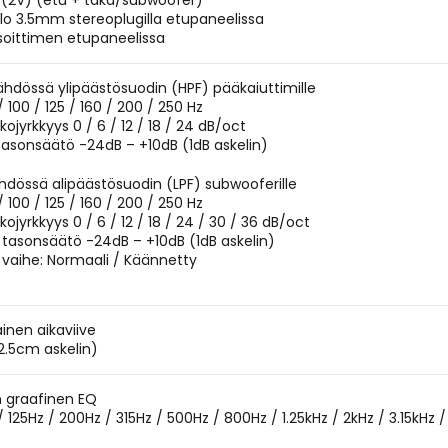
tö (2V) (etu + taka/subwoofer)
ulo 3.5mm stereoplugilla etupaneelissa
 soittimen etupaneelissa
lähdössä ylipäästösuodin (HPF) pääkaiuttimille
/ 100 / 125 / 160 / 200 / 250 Hz
kojyrkkyys 0 / 6 / 12 / 18 / 24 dB/oct
tasonsäätö -24dB – +10dB (1dB askelin)
dössä alipäästösuodin (LPF) subwooferille
/ 100 / 125 / 160 / 200 / 250 Hz
kojyrkkyys 0 / 6 / 12 / 18 / 24 / 30 / 36 dB/oct
tasonsäätö -24dB – +10dB (1dB askelin)
vaihe: Normaali / Käännetty
nen aikaviive
2.5cm askelin)
n graafinen EQ
 125Hz / 200Hz / 315Hz / 500Hz / 800Hz / 1.25kHz / 2kHz / 3.15kHz /