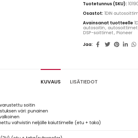
Tuotetunnus (SKU):
1019
Osastot:
1DIN autosoitti
Avainsanat tuotteelle
1
autosoitin
,
autosoittimet
DSP-soittimet
,
Pioneer
Jaa
KUVAUS
LISÄTIEDOT
varustettu soitin
stuksen väri: punainen
 valkoinen
ttu vahvistin neljälle kaiuttimelle (etu + taka)