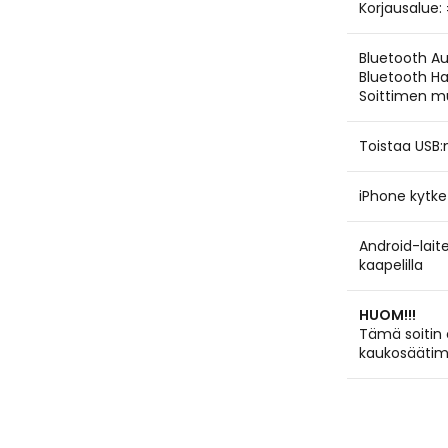
Korjausalue: 
Bluetooth A
Bluetooth H
Soittimen mu
Toistaa USB:
iPhone kytke
Android-lait
kaapelilla
HUOM!!!
Tämä soitin 
kaukosäätim