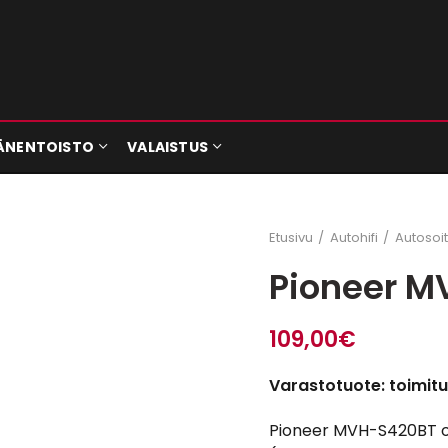
ÄNENTOISTO
VALAISTUS
Etusivu
Autohifi
Autosoit
Pioneer 
109,00
€
Varastotuote: toimitu
Pioneer MVH-S420BT on