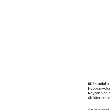
RDS-radiolla 
Näppäinvalai
Näytön väri:
Sisäänrakenne