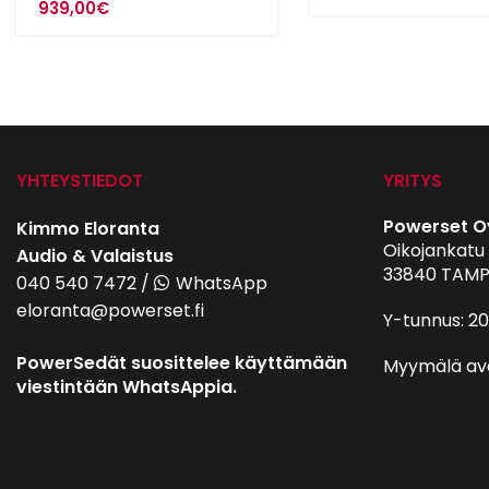
939,00
€
YHTEYSTIEDOT
YRITYS
Powerset O
Kimmo Eloranta
Oikojankatu 
Audio & Valaistus
33840 TAMP
040 540 7472
/
WhatsApp
eloranta@powerset.fi
Y-tunnus: 2
PowerSedät suosittelee käyttämään
Myymälä av
viestintään WhatsAppia.
autohifi