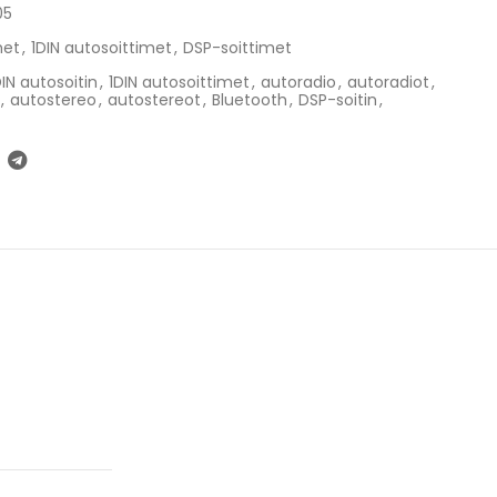
05
met
,
1DIN autosoittimet
,
DSP-soittimet
DIN autosoitin
,
1DIN autosoittimet
,
autoradio
,
autoradiot
,
,
autostereo
,
autostereot
,
Bluetooth
,
DSP-soitin
,