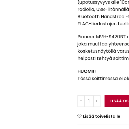
(upotussyvyys alle 10c
radiolla, USB-liitännäll
Bluetooth Handsfree -t
FLAC-tiedostojen tuella 
Pioneer MVH-S420BT o
joka muuttaa yhteenso
kosketusnäytöllä varus
helposti tehtyä soittim
HUOM!!!
Tässä soittimessa ei o
Pioneer MVH-S420BT
LISÄÄ O
Lisää toivelistalle