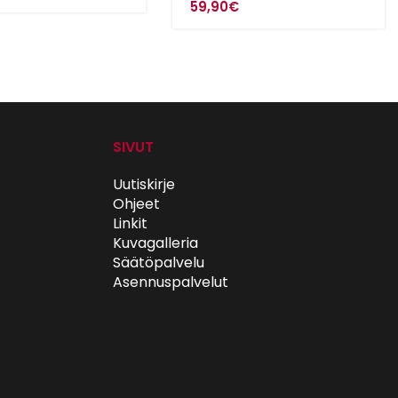
59,90
€
SIVUT
Uutiskirje
Ohjeet
Linkit
Kuvagalleria
Säätöpalvelu
Asennuspalvelut