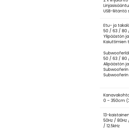
2 x linjaläh
Linjasisäänt
USB-liitäntä
Etu- ja taka
50 / 63 / 80 
Ylipäästön ja
Kaiuttimien 
Subwooferläh
50 / 63 / 80 
Alipäästön ja
Subwooferin 
Subwooferin 
Kanavakohtai
0 – 350cm (
13-kaistaine
50Hz / 80Hz /
/ 12.5kHz