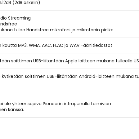
±12dB (2dB askelin)
udio Streaming
andsfree
kana tulee Handsfree mikrofoni ja mikrofonin pidike
n kautta MP3, WMA, AAC, FLAC ja WAV -äänitiedostot
tään soittimen USB-liitäntään Apple laitteen mukana tulleella US
e kytketään soittimen USB-liitäntään Android-laitteen mukana tu
ei ole yhteensopiva Pioneerin infrapunalla toimivien
ien kanssa.