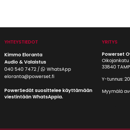
YHTEYSTIEDOT
YRITYS
Powerset O
Kimmo Eloranta
Oikojankatu 
Audio & Valaistus
33840 TAMP
040 540 7472
/
WhatsApp
eloranta@powerset.fi
Y-tunnus: 2
PowerSedät suosittelee käyttämään
Myymälä av
viestintään WhatsAppia.
autohifi