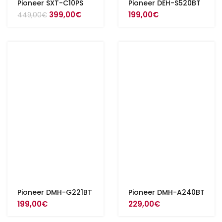
Pioneer SXT-C10PS
Pioneer DEH-S520BT
Alkuperäinen
Nykyinen
399,00
€
199,00
€
449,00
€
hinta
hinta
oli:
on:
449,00€.
399,00€.
Pioneer DMH-G221BT
Pioneer DMH-A240BT
199,00
€
229,00
€