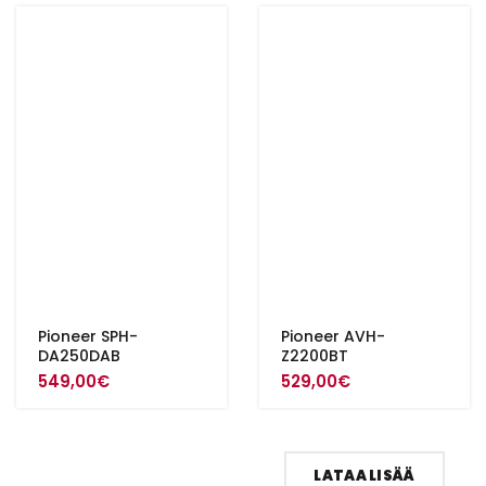
Pioneer SPH-
Pioneer AVH-
DA250DAB
Z2200BT
n
549,00
€
529,00
€
.
LATAA LISÄÄ