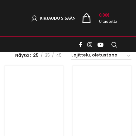
0,00
€
KIRJAUDU SISÄÄN
0
tuotetta
Näytä
25
35
45