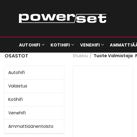
AUTOHIFI
KOTIHIFI
VENEHIFI
AMMATTIÄ
OSASTOT
Etusivu
Tuote Valmistaja
Autohifi
Valaistus
Kotihifi
Venehifi
Ammattiäänentoisto