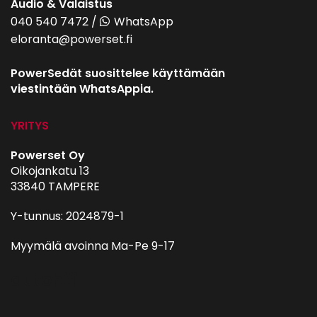
Audio & Valaistus
040 540 7472
/
WhatsApp
eloranta@powerset.fi
PowerSedät suosittelee käyttämään
viestintään WhatsAppia.
YRITYS
Powerset Oy
Oikojankatu 13
33840 TAMPERE
Y-tunnus: 2024879-1
Myymälä avoinna Ma-Pe 9-17
autohifi