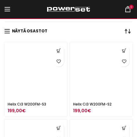
0
Etusivu
Tuotteet avainsanalla “8" midbasso”
NÄYTÄ OSASTOT
Helix Ci3 W200FM-S3
Helix Ci3 W200FM-S2
199,00
€
199,00
€