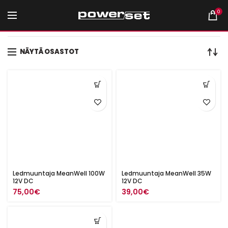
0
Etusivu
Tuotteet avainsanalla “MeanWell”
NÄYTÄ OSASTOT
Ledmuuntaja MeanWell 100W
Ledmuuntaja MeanWell 35W
12V DC
12V DC
75,00
€
39,00
€