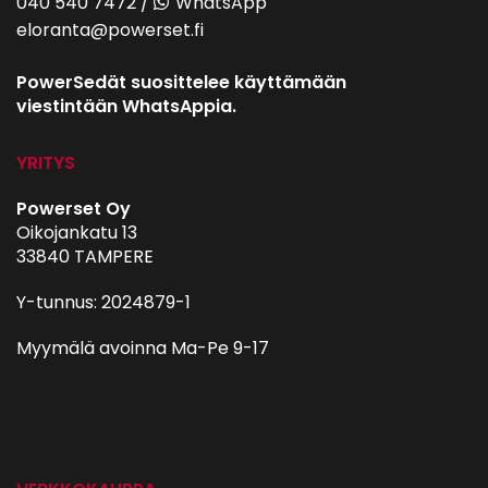
040 540 7472
/
WhatsApp
eloranta@powerset.fi
PowerSedät suosittelee käyttämään
viestintään WhatsAppia.
YRITYS
Powerset Oy
Oikojankatu 13
33840 TAMPERE
Y-tunnus: 2024879-1
Myymälä avoinna Ma-Pe 9-17
autohifi