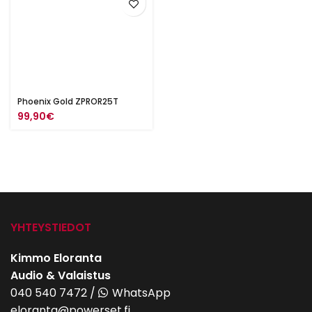
Phoenix Gold ZPROR25T
99,90
€
YHTEYSTIEDOT
Kimmo Eloranta
Audio & Valaistus
040 540 7472
/
WhatsApp
eloranta@powerset.fi