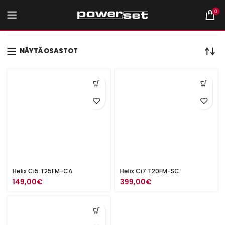
0
Etusivu
Tuotteet avainsanalla “diskantti”
NÄYTÄ OSASTOT
Helix Ci5 T25FM-CA
Helix Ci7 T20FM-SC
149,00
€
399,00
€