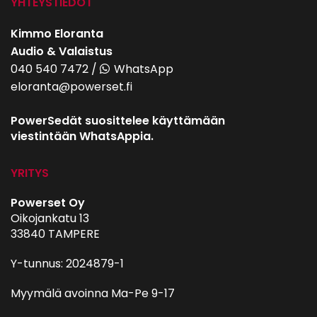
YHTEYSTIEDOT
Kimmo Eloranta
Audio & Valaistus
040 540 7472
/
WhatsApp
eloranta@powerset.fi
PowerSedät suosittelee käyttämään
viestintään WhatsAppia.
YRITYS
Powerset Oy
Oikojankatu 13
33840 TAMPERE
Y-tunnus: 2024879-1
Myymälä avoinna Ma-Pe 9-17