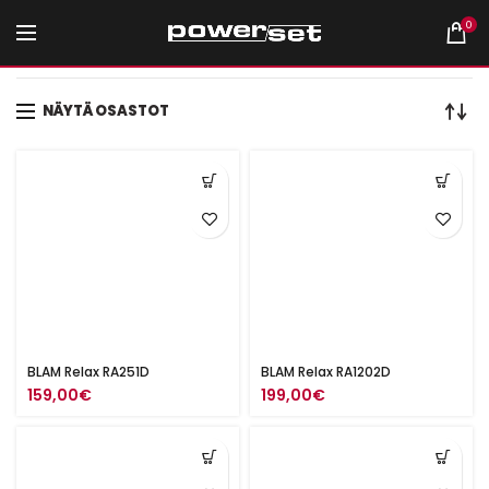
0
Etusivu
Tuotteet avainsanalla “autovahvistimet”
NÄYTÄ OSASTOT
BLAM Relax RA251D
BLAM Relax RA1202D
159,00
€
199,00
€