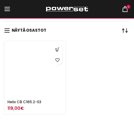
0
Etusivu
Tuotteet avainsanalla “6.5" koaksiaalikaiutin”
NÄYTÄ OSASTOT
Helix CB C165.2-S3
119,00
€