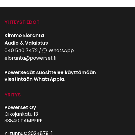
YHTEYSTIEDOT
Kimmo Eloranta
Audio & Valaistus
040 540 7472
/
WhatsApp
eloranta@powerset.fi
PowerSedät suosittelee käyttämään
viestintään WhatsAppia.
YRITYS
Powerset Oy
Oikojankatu 13
33840 TAMPERE
Y-tunnus: 2024879-1