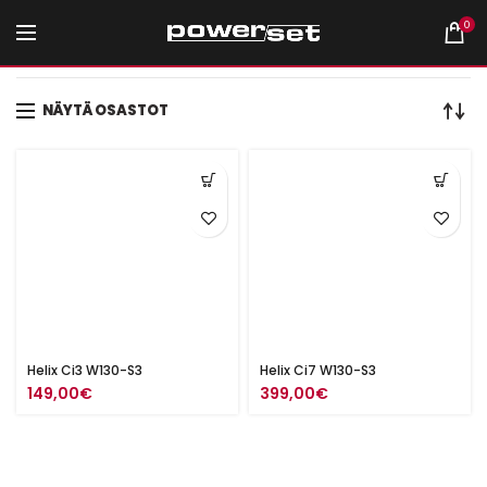
0
Etusivu
Tuotteet avainsanalla “5.25" midbasso”
NÄYTÄ OSASTOT
Helix Ci3 W130-S3
Helix Ci7 W130-S3
149,00
€
399,00
€