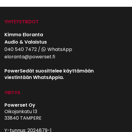
YHTEYSTIEDOT
Kimmo Eloranta
Audio & Valaistus
040 540 7472
/
WhatsApp
eloranta@powerset.fi
PowerSedät suosittelee käyttämään
viestintään WhatsAppia.
YRITYS
Powerset Oy
Oikojankatu 13
33840 TAMPERE
Y-tunnus: 2024879-1