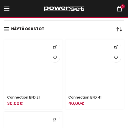
0
Etusivu
Tuote Valmistaja
Connection
NÄYTÄ OSASTOT
Connection BFD 21
Connection BFD 41
30,00
€
40,00
€