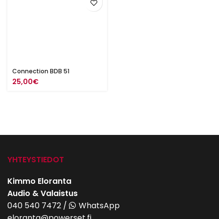
Connection BDB 51
25,00
€
YHTEYSTIEDOT
Kimmo Eloranta
Audio & Valaistus
040 540 7472
/
WhatsApp
eloranta@powerset.fi