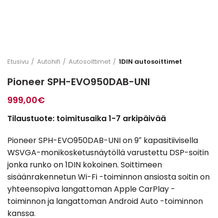
Etusivu
Autohifi
Autosoittimet
1DIN autosoittimet
Pioneer SPH-EVO950DAB-UNI
999,00
€
Tilaustuote: toimitusaika 1-7 arkipäivää
Pioneer SPH-EVO950DAB-UNI on 9″ kapasitiivisella
WSVGA-monikosketusnäytöllä varustettu DSP-soitin
jonka runko on 1DIN kokoinen. Soittimeen
sisäänrakennetun Wi-Fi -toiminnon ansiosta soitin on
yhteensopiva langattoman Apple CarPlay -
toiminnon ja langattoman Android Auto -toiminnon
kanssa.