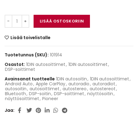
Pioneer SPH-EVO950DAB-UNI määrä
LISÄÄ OSTOSKORIIN
Lisää toivelistalle
Tuotetunnus (SKU):
101914
Osastot:
1DIN autosoittimet
,
1DIN autosoittimet
,
DSP-soittimet
Avainsanat tuotteelle
1DIN autosoitin
,
1DIN autosoittimet
,
Android Auto
,
Apple CarPlay
,
autoradio
,
autoradiot
,
autosoitin
,
autosoittimet
,
autostereo
,
autostereot
,
Bluetooth
,
DSP-soitin
,
DSP-soittimet
,
näyttösoitin
,
näyttösoittimet
,
Pioneer
Jaa