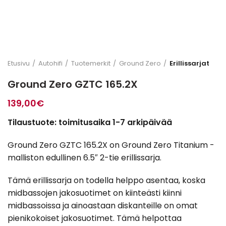
Etusivu
Autohifi
Tuotemerkit
Ground Zero
Erillissarjat
Ground Zero GZTC 165.2X
139,00
€
Tilaustuote: toimitusaika 1-7 arkipäivää
Ground Zero GZTC 165.2X on Ground Zero Titanium -
malliston edullinen 6.5″ 2-tie erillissarja.
Tämä erillissarja on todella helppo asentaa, koska
midbassojen jakosuotimet on kiinteästi kiinni
midbassoissa ja ainoastaan diskanteille on omat
pienikokoiset jakosuotimet. Tämä helpottaa