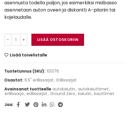
asennusta todella paljon, jos esimerkiksi midbasso
asennetaan auton oveen ja diskantti A-pilariin tai
kojelaudalle.
Ground Zero GZTC 165.2X määrä
LISÄÄ OSTOSKORIIN
Lisää toivelistalle
Tuotetunnus (SKU):
101376
Osastot:
6.5" erillissarjat
,
Erillissarjat
Avainsanat tuotteelle
autokaiutin
,
autokaiuttimet
,
erillissarja
,
erillissarjat
,
Ground Zero
,
kaiutin
,
kauttimet
Jaa