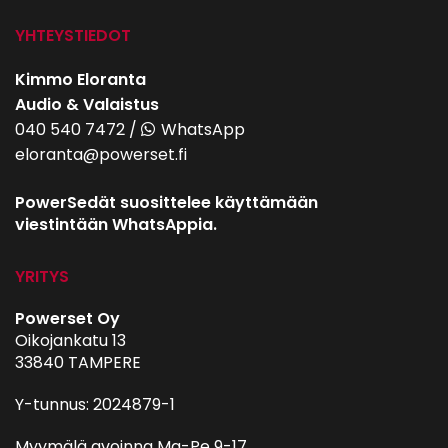
YHTEYSTIEDOT
Kimmo Eloranta
Audio & Valaistus
040 540 7472
/
WhatsApp
eloranta@powerset.fi
PowerSedät suosittelee käyttämään
viestintään WhatsAppia.
YRITYS
Powerset Oy
Oikojankatu 13
33840 TAMPERE
Y-tunnus: 2024879-1
Myymälä avoinna Ma-Pe 9-17