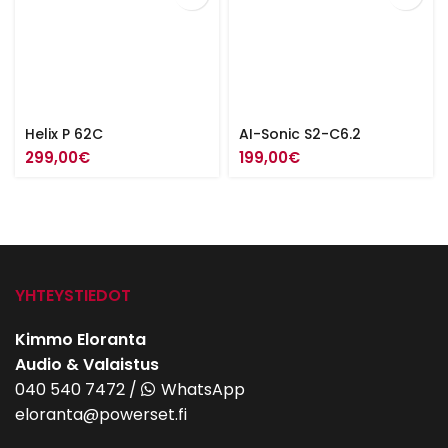
Helix P 62C
AI-Sonic S2-C6.2
299,00
€
199,00
€
YHTEYSTIEDOT
Kimmo Eloranta
Audio & Valaistus
040 540 7472
/
WhatsApp
eloranta@powerset.fi