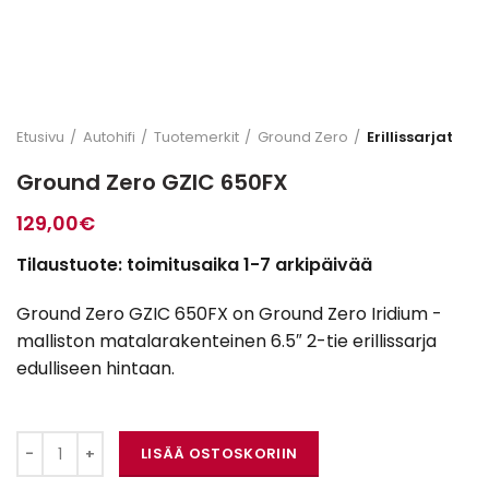
Etusivu
Autohifi
Tuotemerkit
Ground Zero
Erillissarjat
Ground Zero GZIC 650FX
129,00
€
Tilaustuote: toimitusaika 1-7 arkipäivää
Ground Zero GZIC 650FX on Ground Zero Iridium -
malliston matalarakenteinen 6.5″ 2-tie erillissarja
edulliseen hintaan.
Ground Zero GZIC 650FX määrä
LISÄÄ OSTOSKORIIN