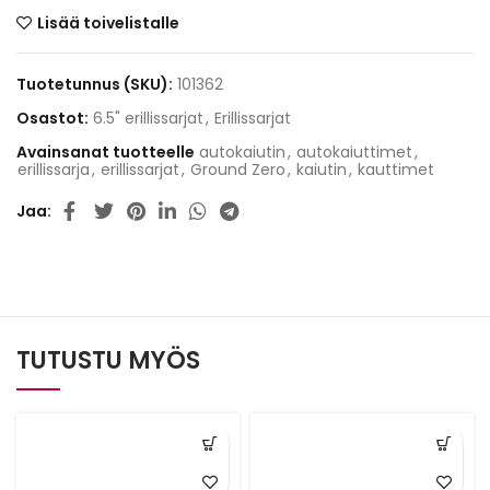
Lisää toivelistalle
Tuotetunnus (SKU):
101362
Osastot:
6.5" erillissarjat
,
Erillissarjat
Avainsanat tuotteelle
autokaiutin
,
autokaiuttimet
,
erillissarja
,
erillissarjat
,
Ground Zero
,
kaiutin
,
kauttimet
Jaa
TUTUSTU MYÖS