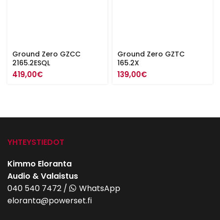
Ground Zero GZCC
Ground Zero GZTC
2165.2ESQL
165.2X
419,00
€
139,00
€
YHTEYSTIEDOT
Kimmo Eloranta
Audio & Valaistus
040 540 7472
/
WhatsApp
eloranta@powerset.fi