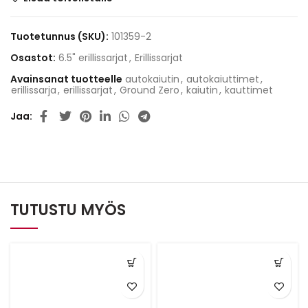
Tuotetunnus (SKU):
101359-2
Osastot:
6.5" erillissarjat
,
Erillissarjat
Avainsanat tuotteelle
autokaiutin
,
autokaiuttimet
,
erillissarja
,
erillissarjat
,
Ground Zero
,
kaiutin
,
kauttimet
Jaa
TUTUSTU MYÖS