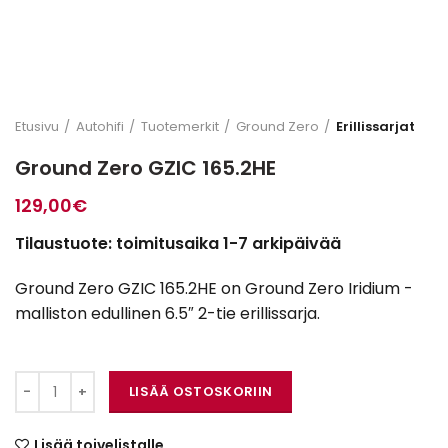
Etusivu
Autohifi
Tuotemerkit
Ground Zero
Erillissarjat
Ground Zero GZIC 165.2HE
129,00
€
Tilaustuote: toimitusaika 1-7 arkipäivää
Ground Zero GZIC 165.2HE on Ground Zero Iridium -
malliston edullinen 6.5″ 2-tie erillissarja.
Ground Zero GZIC 165.2HE määrä
LISÄÄ OSTOSKORIIN
Lisää toivelistalle