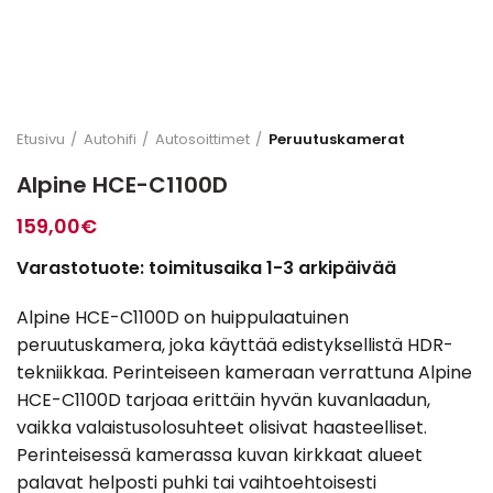
Etusivu
Autohifi
Autosoittimet
Peruutuskamerat
Alpine HCE-C1100D
159,00
€
Varastotuote: toimitusaika 1-3 arkipäivää
Alpine HCE-C1100D on huippulaatuinen
peruutuskamera, joka käyttää edistyksellistä HDR-
tekniikkaa. Perinteiseen kameraan verrattuna Alpine
HCE-C1100D tarjoaa erittäin hyvän kuvanlaadun,
vaikka valaistusolosuhteet olisivat haasteelliset.
Perinteisessä kamerassa kuvan kirkkaat alueet
palavat helposti puhki tai vaihtoehtoisesti