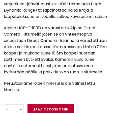
varjoalueet jäävät mustiksi. HDR-teknologia (High
Dynamic Range) tasapainottaa näitä eroja ja
lopputuloksena on todella selkeä kuva auton taakse.
Alpine HCE-C1100D on varustettu Alpine Direct
Camera -liittimellä joten se on yhteensopiva
ainoastaan Direct Camera -liitännällä varustettujen
Alpine soittimien kanssa. Kamerassa on kiinteä 0.5m
kaapeli ja mukana tulee 10.5m kaapeli suoraan
soittimeen kytkettäväksi. Kameran kuva tulee
näytölle automaattisesti, kun peruutusvaihde
kytketään päälle ja pakkitieto on tuotu soittimelle.
Peruutuskameroiden mersu! Ei ole valmistettu
kiinassa.
Alpine HCE-C1100D määrä
LISÄÄ OSTOSKORIIN