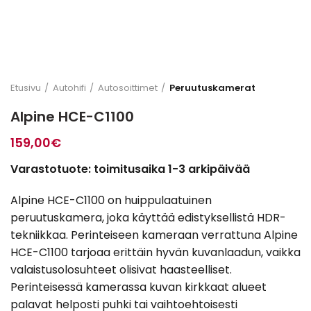
Etusivu
Autohifi
Autosoittimet
Peruutuskamerat
Alpine HCE-C1100
159,00
€
Varastotuote: toimitusaika 1-3 arkipäivää
Alpine HCE-C1100 on huippulaatuinen
peruutuskamera, joka käyttää edistyksellistä HDR-
tekniikkaa. Perinteiseen kameraan verrattuna Alpine
HCE-C1100 tarjoaa erittäin hyvän kuvanlaadun, vaikka
valaistusolosuhteet olisivat haasteelliset.
Perinteisessä kamerassa kuvan kirkkaat alueet
palavat helposti puhki tai vaihtoehtoisesti