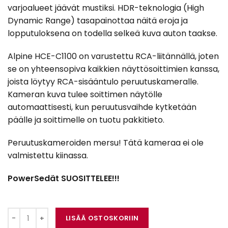
varjoalueet jäävät mustiksi. HDR-teknologia (High
Dynamic Range) tasapainottaa näitä eroja ja
lopputuloksena on todella selkeä kuva auton taakse.
Alpine HCE-C1100 on varustettu RCA-liitännällä, joten
se on yhteensopiva kaikkien näyttösoittimien kanssa,
joista löytyy RCA-sisääntulo peruutuskameralle.
Kameran kuva tulee soittimen näytölle
automaattisesti, kun peruutusvaihde kytketään
päälle ja soittimelle on tuotu pakkitieto.
Peruutuskameroiden mersu! Tätä kameraa ei ole
valmistettu kiinassa.
PowerSedät SUOSITTELEE!!!
Alpine HCE-C1100 määrä
LISÄÄ OSTOSKORIIN