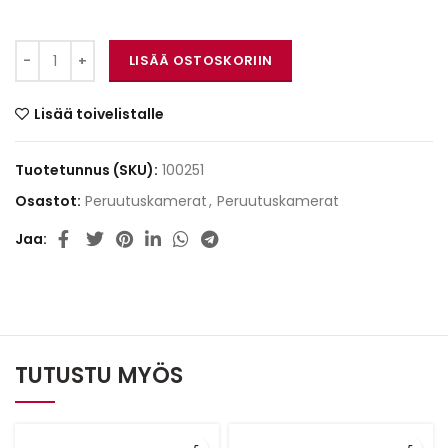
Alpine HCE-CS1100 määrä
LISÄÄ OSTOSKORIIN
Lisää toivelistalle
Tuotetunnus (SKU):
100251
Osastot:
Peruutuskamerat
,
Peruutuskamerat
Jaa
TUTUSTU MYÖS