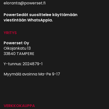
eloranta@powerset.fi
PowerSedät suosittelee käyttämään
viestintään WhatsAppia.
YRITYS
Powerset Oy
Oikojankatu 13
33840 TAMPERE
Y-tunnus: 2024879-1
Myymälä avoinna Ma-Pe 9-17
autohifi
VERKKOKAUPPA