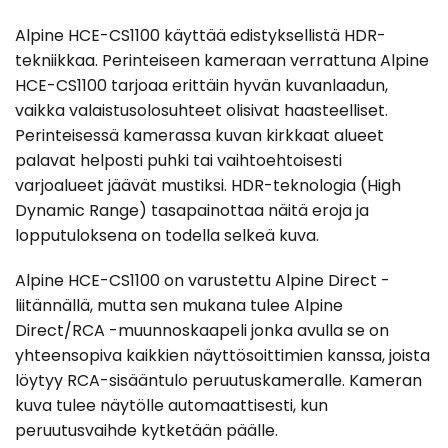
Alpine HCE-CS1100 käyttää edistyksellistä HDR-
tekniikkaa. Perinteiseen kameraan verrattuna Alpine
HCE-CS1100 tarjoaa erittäin hyvän kuvanlaadun,
vaikka valaistusolosuhteet olisivat haasteelliset.
Perinteisessä kamerassa kuvan kirkkaat alueet
palavat helposti puhki tai vaihtoehtoisesti
varjoalueet jäävät mustiksi. HDR-teknologia (High
Dynamic Range) tasapainottaa näitä eroja ja
lopputuloksena on todella selkeä kuva.
Alpine HCE-CS1100 on varustettu Alpine Direct -
liitännällä, mutta sen mukana tulee Alpine
Direct/RCA -muunnoskaapeli jonka avulla se on
yhteensopiva kaikkien näyttösoittimien kanssa, joista
löytyy RCA-sisääntulo peruutuskameralle. Kameran
kuva tulee näytölle automaattisesti, kun
peruutusvaihde kytketään päälle.