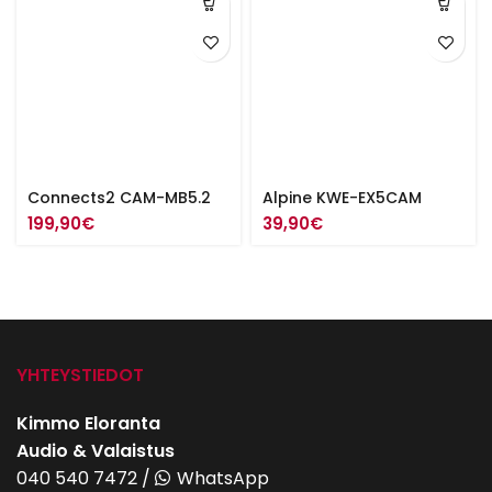
Connects2 CAM-MB5.2
Alpine KWE-EX5CAM
199,90
€
39,90
€
YHTEYSTIEDOT
Kimmo Eloranta
Audio & Valaistus
040 540 7472
/
WhatsApp