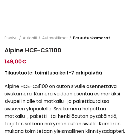
Etusivu
Autohifi
Autosoittimet
Peruutuskamerat
Alpine HCE-CS1100
149,00
€
Tilaustuote: toimitusaika 1-7 arkipäivää
Alpine HCE-CS1100 on auton sivulle asennettava
sivukamera. Kamera voidaan asentaa esimerkiksi
sivupeilin alle tai matkailu- ja pakettiautoissa
sivuoven yläpuolelle. Sivukamera helpottaa
matkailu-, paketti- tai henkilöauton pysäköintiä,
tarjoten selkeän näkymän auton sivulle. Kameran
mukana toimitetaan yleismallinen kiinnitysadapteri.