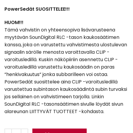
PowerSedät SUOSITTELEE!!!
HUOM!!!
Tämä vahvistin on yhteensopiva lisävarusteena
myytävän SounDigital RLC -tason kaukosäätimen
kanssa, joka on varustettu vahvistimesta ulostulevan
signaalin särölle menosta varoittavalla CLIP -
varoitusledillä. Kuskin näköpiiriin asennettu CLIP -
varoitusledillä varustettu kaukosäädin on paras
”henkivakuutus” jonka subbarilleen voi ostaa.
PowerSedät suosittelee aina CLIP -varoitusledillä
varustettua subintason kaukosäädintä subin turvaksi
jos sellainen on vahvistimeen tarjolla. Linkin
SounDigital RLC -tasonsäätimen sivulle löydät sivun
alareunan LIITTYVÄT TUOTTEET -kohdasta.
SounDigital 5000.1 EVO5 – 2 Ohm määrä