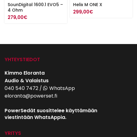
SounDigital 1600.1 EVO5 –
Helix M ONE X
4 Ohm
299,00
€
279,00
€
YHTEYSTIEDOT
Kimmo Eloranta
Audio & Valaistus
040 540 7472
/
WhatsApp
eloranta@powerset.fi
PowerSedät suosittelee käyttämään
viestintään WhatsAppia.
YRITYS