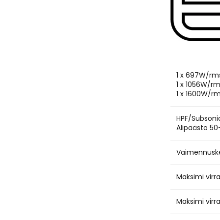
1 x 697W/rm
1 x 1056W/rm
1 x 1600W/rm
HPF/Subsoni
Alipäästö 50
Vaimennusker
Maksimi virra
Maksimi virr