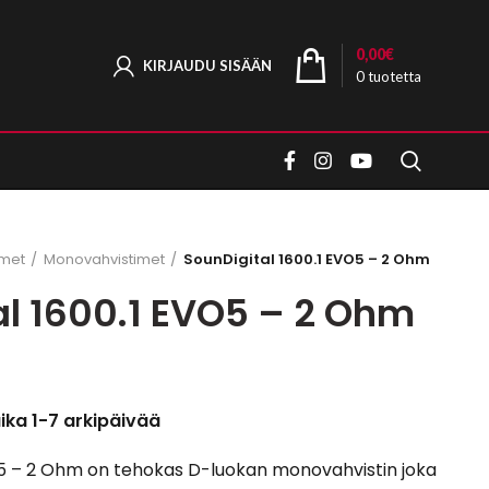
0,00
€
KIRJAUDU SISÄÄN
0
tuotetta
imet
Monovahvistimet
SounDigital 1600.1 EVO5 – 2 Ohm
al 1600.1 EVO5 – 2 Ohm
aika 1-7 arkipäivää
O 5 – 2 Ohm on tehokas D-luokan monovahvistin joka