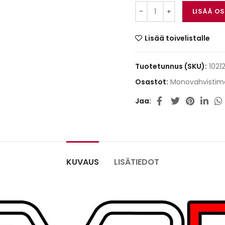
SounDigital 1600.1 E
LISÄÄ O
Lisää toivelistalle
Tuotetunnus (SKU):
1021
Osastot:
Monovahvistim
Jaa
KUVAUS
LISÄTIEDOT