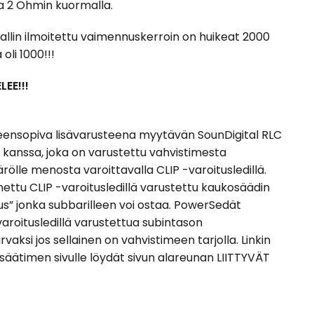
 2 Ohmin kuormalla.
lin ilmoitettu vaimennuskerroin on huikeat 2000
oli 1000!!!
EE!!!
eensopiva lisävarusteena myytävän SounDigital RLC
kanssa, joka on varustettu vahvistimesta
ärölle menosta varoittavalla CLIP -varoitusledillä.
nettu CLIP -varoitusledillä varustettu kaukosäädin
s” jonka subbarilleen voi ostaa. PowerSedät
varoitusledillä varustettua subintason
vaksi jos sellainen on vahvistimeen tarjolla. Linkin
säätimen sivulle löydät sivun alareunan LIITTYVÄT