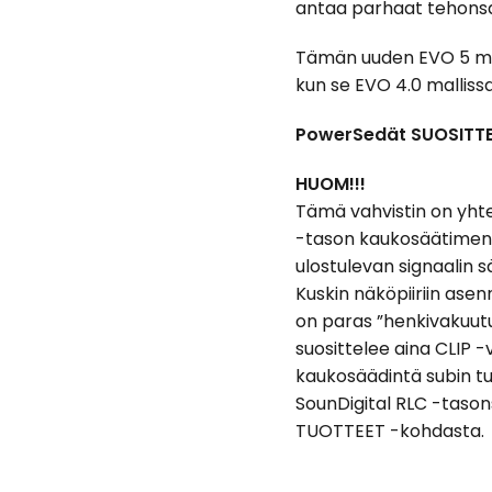
antaa parhaat tehonsa
Tämän uuden EVO 5 mal
kun se EVO 4.0 mallissa 
PowerSedät SUOSITTEL
HUOM!!!
Tämä vahvistin on yht
-tason kaukosäätimen 
ulostulevan signaalin s
Kuskin näköpiiriin asen
on paras ”henkivakuutu
suosittelee aina CLIP -
kaukosäädintä subin tur
SounDigital RLC -tason
TUOTTEET -kohdasta.