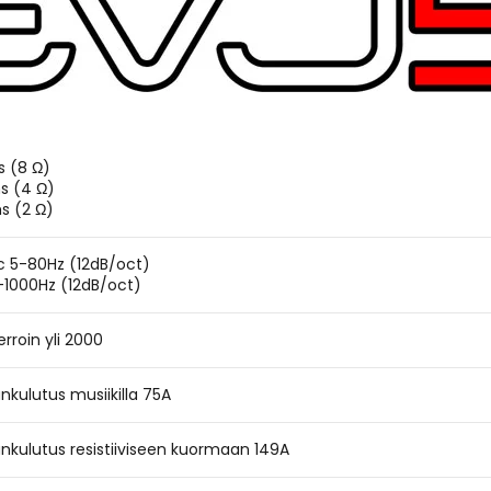
s (8 Ω)
s (4 Ω)
s (2 Ω)
c 5-80Hz (12dB/oct)
-1000Hz (12dB/oct)
roin yli 2000
nkulutus musiikilla 75A
ankulutus resistiiviseen kuormaan 149A