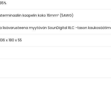
 85%
aaterminaaliin kaapelin koko 16mm² (5AWG)
a lisävarusteena myytävän SounDigital RLC -tason kaukosäätim
36 x 180 x 55