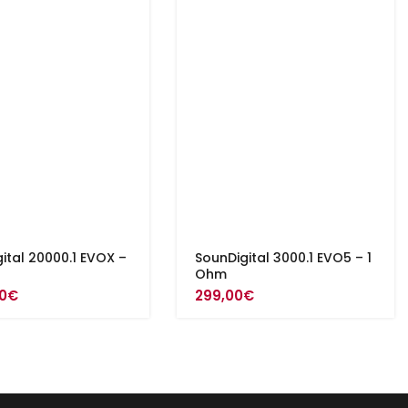
ital 20000.1 EVOX –
SounDigital 3000.1 EVO5 – 1
Ohm
0
€
299,00
€