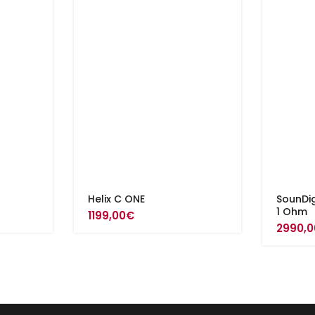
Helix C ONE
SounDig
1 Ohm
1199,00
€
2990,0