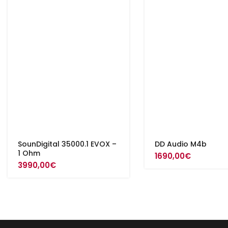
SounDigital 35000.1 EVOX –
DD Audio M4b
1 Ohm
1690,00
€
3990,00
€