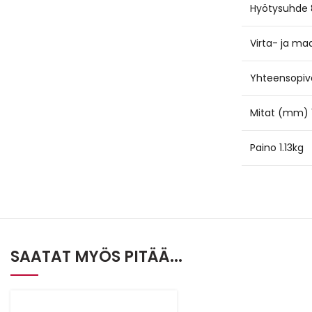
Hyötysuhde
Virta- ja m
Yhteensopiv
Mitat (mm) 1
Paino 1.13kg
SAATAT MYÖS PITÄÄ...