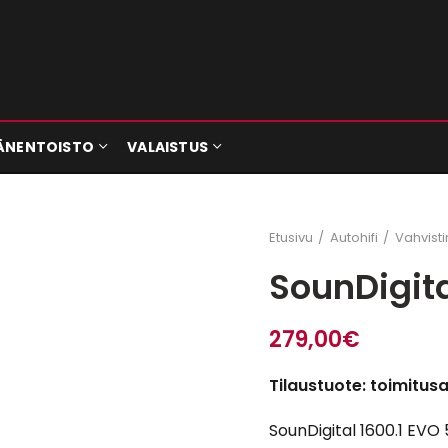
ÄNENTOISTO
VALAISTUS
Etusivu
Autohifi
Vahvist
SounDigit
279,00
€
Tilaustuote: toimitus
SounDigital 1600.1 EV