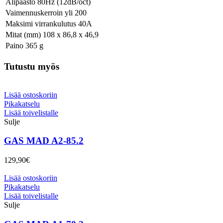
Alipäästö 80Hz (12dB/oct)
Vaimennuskerroin yli 200
Maksimi virrankulutus 40A
Mitat (mm) 108 x 86,8 x 46,9
Paino 365 g
Tutustu myös
Lisää ostoskoriin
Pikakatselu
Lisää toivelistalle
Sulje
GAS MAD A2-85.2
129,90
€
Lisää ostoskoriin
Pikakatselu
Lisää toivelistalle
Sulje