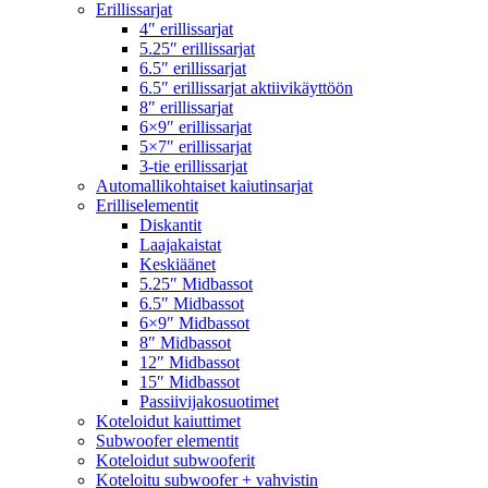
Erillissarjat
4″ erillissarjat
5.25″ erillissarjat
6.5″ erillissarjat
6.5″ erillissarjat aktiivikäyttöön
8″ erillissarjat
6×9″ erillissarjat
5×7″ erillissarjat
3-tie erillissarjat
Automallikohtaiset kaiutinsarjat
Erilliselementit
Diskantit
Laajakaistat
Keskiäänet
5.25″ Midbassot
6.5″ Midbassot
6×9″ Midbassot
8″ Midbassot
12″ Midbassot
15″ Midbassot
Passiivijakosuotimet
Koteloidut kaiuttimet
Subwoofer elementit
Koteloidut subwooferit
Koteloitu subwoofer + vahvistin