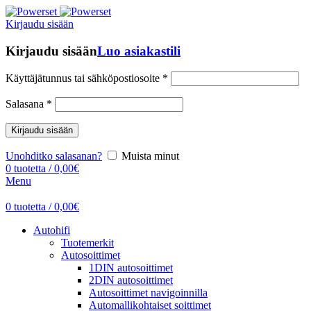
Kirjaudu sisään
Kirjaudu sisään
Luo asiakastili
Käyttäjätunnus tai sähköpostiosoite
*
Salasana
*
Kirjaudu sisään
Unohditko salasanan?
Muista minut
0
tuotetta
/
0,00
€
Menu
0
tuotetta
/
0,00
€
Autohifi
Tuotemerkit
Autosoittimet
1DIN autosoittimet
2DIN autosoittimet
Autosoittimet navigoinnilla
Automallikohtaiset soittimet