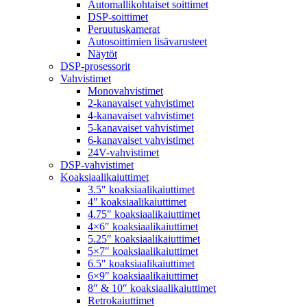
Automallikohtaiset soittimet
DSP-soittimet
Peruutuskamerat
Autosoittimien lisävarusteet
Näytöt
DSP-prosessorit
Vahvistimet
Monovahvistimet
2-kanavaiset vahvistimet
4-kanavaiset vahvistimet
5-kanavaiset vahvistimet
6-kanavaiset vahvistimet
24V-vahvistimet
DSP-vahvistimet
Koaksiaalikaiuttimet
3.5″ koaksiaalikaiuttimet
4″ koaksiaalikaiuttimet
4.75″ koaksiaalikaiuttimet
4×6″ koaksiaalikaiuttimet
5.25″ koaksiaalikaiuttimet
5×7″ koaksiaalikaiuttimet
6.5″ koaksiaalikaiuttimet
6×9″ koaksiaalikaiuttimet
8″ & 10″ koaksiaalikaiuttimet
Retrokaiuttimet