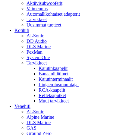
Aktiivisubwooferit
Vaimennus
Automallikohtaiset adapterit
Tarvikkeet
Uusimmat tuotteet
Kotihifi
AI-Sonic
DD Audio
DLS Marine
PexMan
System One
Tarvikkeet
Kaiutinkaapelit
Banaaniliittimet
Kaiutinterminaalit
Linjaerotusmuuntajat
RCA-kaapelit
Refleksiputket
Muut tarvikkeet
Venehifi
AI-Sonic
Alpine Marine
DLS Marine
GAS
Ground Zero