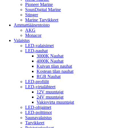
Pioneer Marine
SounDigital Marine
Stinger
Marine Tarvikkeet
Ammattiäänentoisto
AKG
Monacor
Valaistus
LED-valaisimet
LED-nauhat
3000K Nauhat
4000K Nauhat
Kuivan tilan nauhat
Kostean tilan nauhat
RGB Nauhat
LED-profiilit
LED-virtalähteet
12V muuntajat
24V muuntajat
Vakiovirta muuntajat
LED-ohjaimet
LED-polttimot
Saunavalaistus
Tarvikkeet
Poistotarjoukset