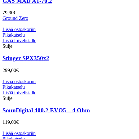
GAS MAD A1-70.2
79,90
€
Ground Zero
Lisää ostoskoriin
Pikakatselu
Lisää toivelistalle
Sulje
Stinger SPX350x2
299,00
€
Lisää ostoskoriin
Pikakatselu
Lisää toivelistalle
Sulje
SounDigital 400.2 EVO5 – 4 Ohm
119,00
€
Lisää ostoskoriin
Pikakatselu