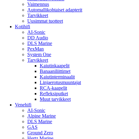
Vaimennus
Automallikohtaiset adapterit
Tarvikkeet
Uusimmat tuotteet
Kotihifi
AI-Sonic
DD Audio
DLS Marine
PexMan
System One
Tarvikkeet
Kaiutinkaapelit
Banaaniliittimet
Kaiutinterminaalit
Linjaerotusmuuntajat
RCA-kaapelit
Refleksiputket
Muut tarvikkeet
Venehifi
AI-Sonic
Alpine Marine
DLS Marine
GAS
Ground Zero
Hertz Marine