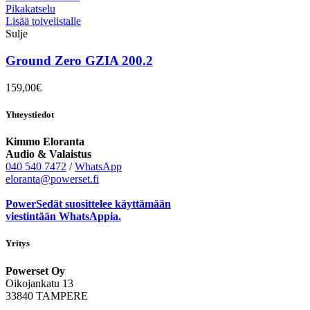
Pikakatselu
Lisää toivelistalle
Sulje
Ground Zero GZIA 200.2
159,00
€
Yhteystiedot
Kimmo Eloranta
Audio & Valaistus
040 540 7472
/
WhatsApp
eloranta@powerset.fi
PowerSedät suosittelee käyttämään
viestintään WhatsAppia.
Yritys
Powerset Oy
Oikojankatu 13
33840 TAMPERE