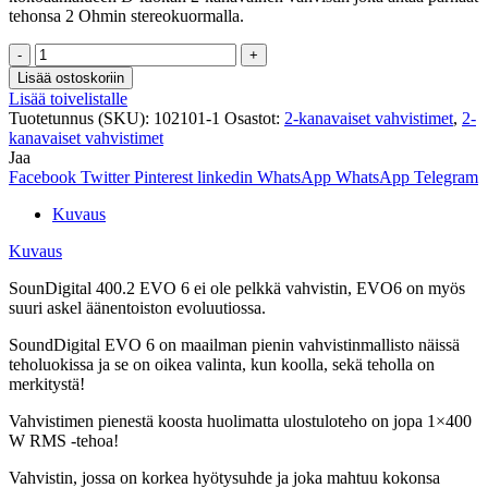
tehonsa 2 Ohmin stereokuormalla.
SounDigital
400.2
Lisää ostoskoriin
EVO
Lisää toivelistalle
6
Tuotetunnus (SKU):
102101-1
Osastot:
2-kanavaiset vahvistimet
,
2-
-
kanavaiset vahvistimet
4
Jaa
Ohm
Facebook
Twitter
Pinterest
linkedin
WhatsApp
WhatsApp
Telegram
määrä
Kuvaus
Kuvaus
SounDigital 400.2 EVO 6 ei ole pelkkä vahvistin, EVO6 on myös
suuri askel äänentoiston evoluutiossa.
SoundDigital EVO 6 on maailman pienin vahvistinmallisto näissä
teholuokissa ja se on oikea valinta, kun koolla, sekä teholla on
merkitystä!
Vahvistimen pienestä koosta huolimatta ulostuloteho on jopa 1×400
W RMS -tehoa!
Vahvistin, jossa on korkea hyötysuhde ja joka mahtuu kokonsa