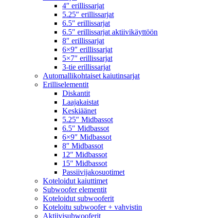
4″ erillissarjat
5.25″ erillissarjat
6.5″ erillissarjat
6.5″ erillissarjat aktiivikäyttöön
8″ erillissarjat
6×9″ erillissarjat
5×7″ erillissarjat
3-tie erillissarjat
Automallikohtaiset kaiutinsarjat
Erilliselementit
Diskantit
Laajakaistat
Keskiäänet
5.25″ Midbassot
6.5″ Midbassot
6×9″ Midbassot
8″ Midbassot
12″ Midbassot
15″ Midbassot
Passiivijakosuotimet
Koteloidut kaiuttimet
Subwoofer elementit
Koteloidut subwooferit
Koteloitu subwoofer + vahvistin
Aktiivisubwooferit