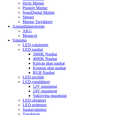
Hertz Marine
Pioneer Marine
SounDigital Marine
Stinger
Marine Tarvikkeet
Ammattiäänentoisto
AKG
Monacor
Valaistus
LED-valaisimet
LED-nauhat
3000K Nauhat
4000K Nauhat
Kuivan tilan nauhat
Kostean tilan nauhat
RGB Nauhat
LED-profiilit
LED-virtalähteet
12V muuntajat
24V muuntajat
Vakiovirta muuntajat
LED-ohjaimet
LED-polttimot
Saunavalaistus
Tarvikkeet