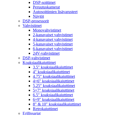
DSP-soittimet
Peruutuskamerat
Autosoittimien lisävarusteet
Näytöt
DSP-prosessorit
Vahvistimet
Monovahvistimet
2-kanavaiset vahvistimet
4-kanavaiset vahvistimet
5-kanavaiset vahvistimet
6-kanavaiset vahvistimet
24V-vahvistimet
DSP-vahvistimet
Koaksiaalikaiuttimet
3.5″ koaksiaalikaiuttimet
4″ koaksiaalikaiuttimet
4.75″ koaksiaalikaiuttimet
4×6″ koaksiaalikaiuttimet
5.25″ koaksiaalikaiuttimet
5×7″ koaksiaalikaiuttimet
6.5″ koaksiaalikaiuttimet
6×9″ koaksiaalikaiuttimet
8″ & 10″ koaksiaalikaiuttimet
Retrokaiuttimet
Erillissarjat