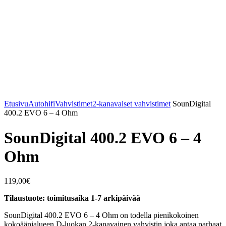
Etusivu
Autohifi
Vahvistimet
2-kanavaiset vahvistimet
SounDigital
400.2 EVO 6 – 4 Ohm
SounDigital 400.2 EVO 6 – 4
Ohm
119,00
€
Tilaustuote: toimitusaika 1-7 arkipäivää
SounDigital 400.2 EVO 6 – 4 Ohm on todella pienikokoinen
kokoäänialueen D-luokan 2-kanavainen vahvistin joka antaa parhaat