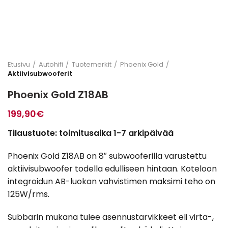
Etusivu
Autohifi
Tuotemerkit
Phoenix Gold
Aktiivisubwooferit
Phoenix Gold Z18AB
199,90
€
Tilaustuote: toimitusaika 1-7 arkipäivää
Phoenix Gold Z18AB on 8″ subwooferilla varustettu
aktiivisubwoofer todella edulliseen hintaan. Koteloon
integroidun AB-luokan vahvistimen maksimi teho on
125W/rms.
Subbarin mukana tulee asennustarvikkeet eli virta-,