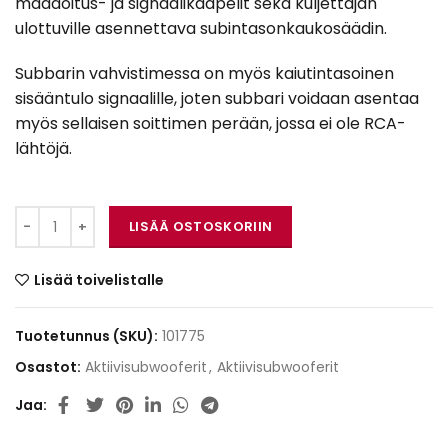
maadoitus- ja signaalikaapelit sekä kuljettajan
ulottuville asennettava subintasonkaukosäädin.
Subbarin vahvistimessa on myös kaiutintasoinen
sisääntulo signaalille, joten subbari voidaan asentaa
myös sellaisen soittimen perään, jossa ei ole RCA-
lähtöjä.
Phoenix Gold Z18AB määrä
LISÄÄ OSTOSKORIIN
Lisää toivelistalle
Tuotetunnus (SKU):
101775
Osastot:
Aktiivisubwooferit
,
Aktiivisubwooferit
Jaa