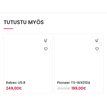
TUTUSTU MYÖS
Rebec U5.8
Pioneer TS-WX010A
Alkuperäinen
Nykyinen
249,00
€
199,00
€
259,00
€
hinta
hinta
oli:
on:
259,00€.
199,00€.