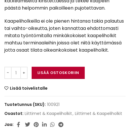
katkeamiselta kiristettäessä ja tekee kaapelin
päästä helpommin paikoilleen pujotettavan.
Kaapeliholkeilla ei ole pienen hintansa takia palautus
tai vaihto-oikeutta, joten kannattaa ehdottomasti
mitata työntömitalla minkäkokoiset kaapeliholkit
mahtuu terminaaleihin joissa olet niitä käyttämässä
jotta osaat tilata oikeankokoiset kaapeliholkit.
Kaapeliholkki-2.5 määrä
LISÄÄ OSTOSKORIIN
Lisää toivelistalle
Tuotetunnus (SKU):
100921
Osastot:
Liittimet & Kaapeliholkit
,
Liittimet & Kaapeliholkit
Jaa