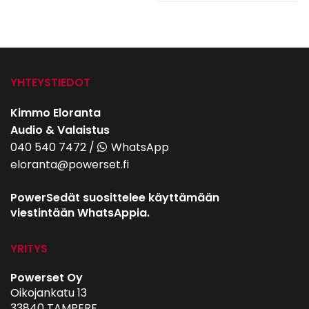
YHTEYSTIEDOT
Kimmo Eloranta
Audio & Valaistus
040 540 7472
/
WhatsApp
eloranta@powerset.fi
PowerSedät suosittelee käyttämään
viestintään WhatsAppia.
YRITYS
Powerset Oy
Oikojankatu 13
33840 TAMPERE