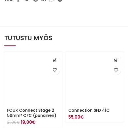
TUTUSTU MYÖS
FOUR Connect Stage 2
Connection SFD 41C
50mm² OFC (punainen)
55,00
€
Alkuperäinen
Nykyinen
19,00
€
21,00
€
hinta
hinta