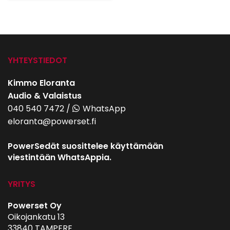
oli:
on:
21,00€.
19,00€.
YHTEYSTIEDOT
Kimmo Eloranta
Audio & Valaistus
040 540 7472
/
WhatsApp
eloranta@powerset.fi
PowerSedät suosittelee käyttämään
viestintään WhatsAppia.
YRITYS
Powerset Oy
Oikojankatu 13
33840 TAMPERE