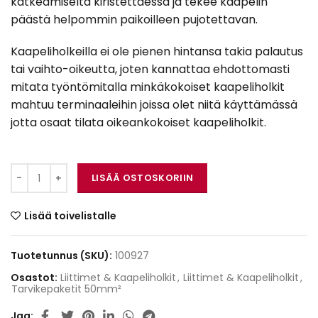
katkeamiselta kiristettäessä ja tekee kaapelin
päästä helpommin paikoilleen pujotettavan.
Kaapeliholkeilla ei ole pienen hintansa takia palautus
tai vaihto-oikeutta, joten kannattaa ehdottomasti
mitata työntömitalla minkäkokoiset kaapeliholkit
mahtuu terminaaleihin joissa olet niitä käyttämässä
jotta osaat tilata oikeankokoiset kaapeliholkit.
Kaapeliholkki-50 määrä
LISÄÄ OSTOSKORIIN
Lisää toivelistalle
Tuotetunnus (SKU):
100927
Osastot:
Liittimet & Kaapeliholkit
,
Liittimet & Kaapeliholkit
,
Tarvikepaketit 50mm²
Jaa