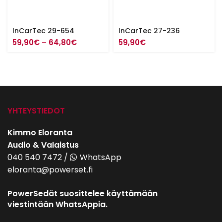
InCarTec 29-654
InCarTec 27-236
Hintaluokka:
59,90
€
–
64,80
€
59,90
€
59,90€
-
64,80€
YHTEYSTIEDOT
Kimmo Eloranta
Audio & Valaistus
040 540 7472
/
WhatsApp
eloranta@powerset.fi
PowerSedät suosittelee käyttämään
viestintään WhatsAppia.