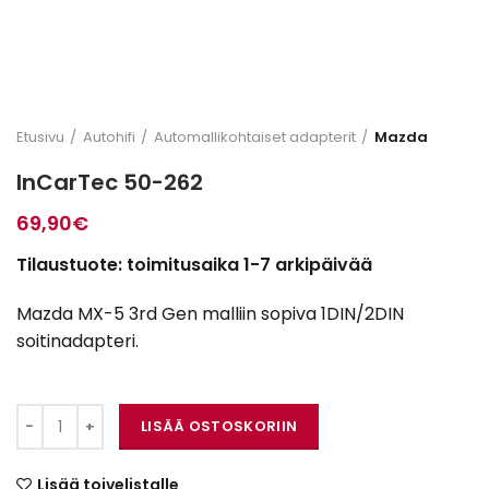
Etusivu
Autohifi
Automallikohtaiset adapterit
Mazda
InCarTec 50-262
69,90
€
Tilaustuote: toimitusaika 1-7 arkipäivää
Mazda MX-5 3rd Gen malliin sopiva 1DIN/2DIN
soitinadapteri.
InCarTec 50-262 määrä
LISÄÄ OSTOSKORIIN
Lisää toivelistalle