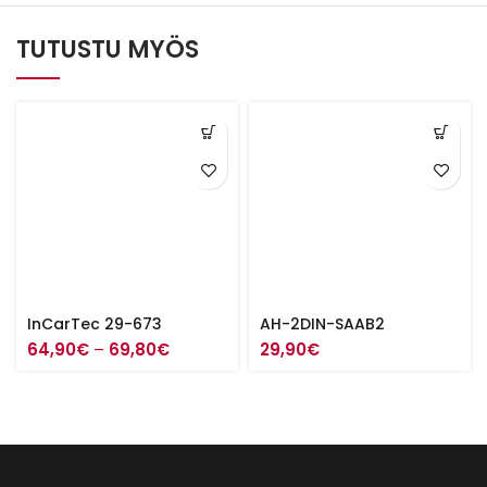
TUTUSTU MYÖS
InCarTec 29-673
AH-2DIN-SAAB2
Hintaluokka:
64,90
€
–
69,80
€
29,90
€
64,90€
-
69,80€