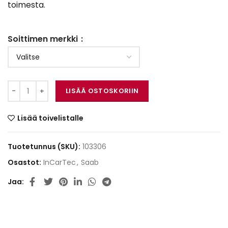
toimesta.
Soittimen merkki
InCarTec 29-UC-050-SAAB määrä
LISÄÄ OSTOSKORIIN
Lisää toivelistalle
Tuotetunnus (SKU):
103306
Osastot:
InCarTec
,
Saab
Jaa