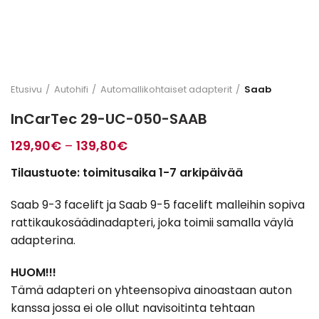
Etusivu
Autohifi
Automallikohtaiset adapterit
Saab
InCarTec 29-UC-050-SAAB
Hintaluokka:
129,90
€
–
139,80
€
129,90€
Tilaustuote: toimitusaika 1-7 arkipäivää
-
139,80€
Saab 9-3 facelift ja Saab 9-5 facelift malleihin sopiva
rattikaukosäädinadapteri, joka toimii samalla väylä
adapterina.
HUOM!!!
Tämä adapteri on yhteensopiva ainoastaan auton
kanssa jossa ei ole ollut navisoitinta tehtaan