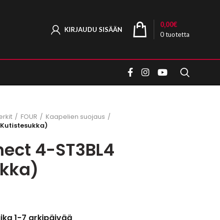
0,00
€
KIRJAUDU SISÄÄN
0
tuotetta
rkit
FOUR
Kaapelien suojaus
Kutistesukka)
ect 4-ST3BL4
ukka)
aika 1-7 arkipäivää