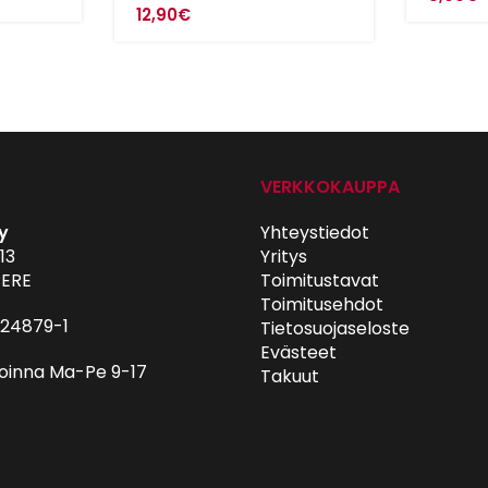
12,90
€
VERKKOKAUPPA
y
Yhteystiedot
13
Yritys
ERE
Toimitustavat
Toimitusehdot
024879-1
Tietosuojaseloste
Evästeet
oinna Ma-Pe 9-17
Takuut