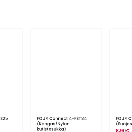
NS25
FOUR Connect 4-FST34
FOUR C
(Kangas/Nylon
(Suoja
kutistesukka)
8,90
€