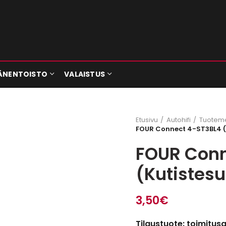
ÄNENTOISTO
VALAISTUS
Etusivu
Autohifi
Tuoteme
FOUR Connect 4-ST3BL4 (
FOUR Conn
(Kutistes
3,50
€
Tilaustuote: toimitus