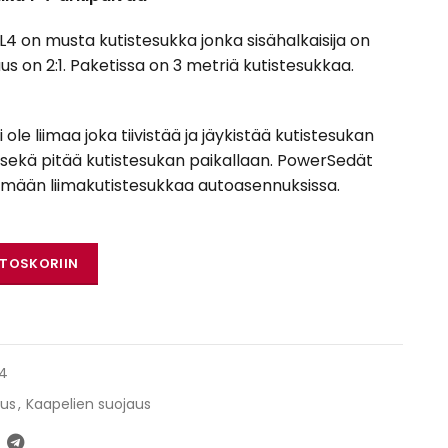
 on musta kutistesukka jonka sisähalkaisija on
s on 2:1. Paketissa on 3 metriä kutistesukkaa.
ole liimaa joka tiivistää ja jäykistää kutistesukan
n, sekä pitää kutistesukan paikallaan. PowerSedät
ämään liimakutistesukkaa autoasennuksissa.
L4 (Kutistesukka) määrä
STOSKORIIN
14
aus
,
Kaapelien suojaus