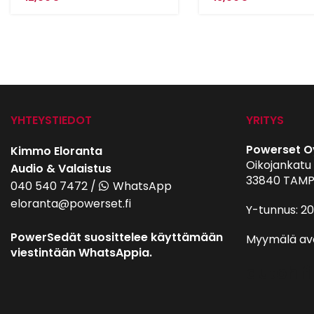
YHTEYSTIEDOT
YRITYS
Powerset O
Kimmo Eloranta
Oikojankatu 
Audio & Valaistus
33840 TAMP
040 540 7472
/
WhatsApp
eloranta@powerset.fi
Y-tunnus: 2
PowerSedät suosittelee käyttämään
Myymälä av
viestintään WhatsAppia.
autohifi