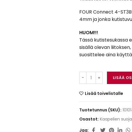
FOUR Connect 4-ST3BL4
4mm ja jonka kutistuvuu
HUOM!!!
Tässä kutistesukassa ei 
sisällä olevan liitokse
suosittelee aina käytt
FOUR Connect 4-ST3B
LISÄÄ O
Lisää toivelistalle
Tuotetunnus (SKU):
1010
Osastot:
Kaapelien suoj
Jaa