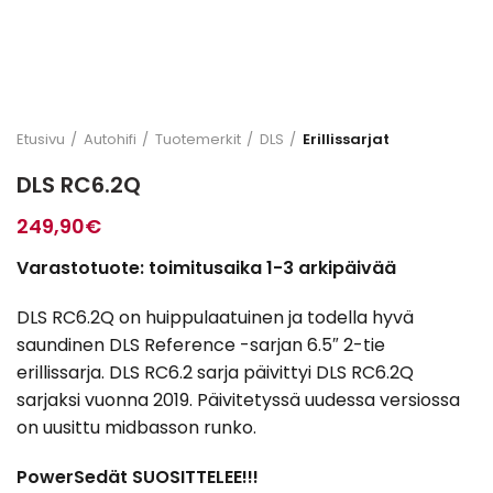
Etusivu
Autohifi
Tuotemerkit
DLS
Erillissarjat
DLS RC6.2Q
249,90
€
Varastotuote: toimitusaika 1-3 arkipäivää
DLS RC6.2Q on huippulaatuinen ja todella hyvä
saundinen DLS Reference -sarjan 6.5″ 2-tie
erillissarja. DLS RC6.2 sarja päivittyi DLS RC6.2Q
sarjaksi vuonna 2019. Päivitetyssä uudessa versiossa
on uusittu midbasson runko.
PowerSedät SUOSITTELEE!!!