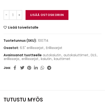
DLS RC6.2Q määrä
LISÄÄ OSTOSKORIIN
Lisää toivelistalle
Tuotetunnus (SKU):
100714
Osastot:
6.5" erillissarjat
,
Erillissarjat
Avainsanat tuotteelle
autokaiutin
,
autokaiuttimet
,
DLS
,
erillissarja
,
erillissarjat
,
kaiutin
,
kauttimet
Jaa
TUTUSTU MYÖS