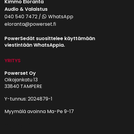
Kimmo Eloranta
Audio & Valaistus
040 540 7472
/
WhatsApp
eloranta@powerset.fi
PowerSedät suosittelee käyttämään
viestintään WhatsAppia.
YRITYS
Powerset Oy
Oikojankatu 13
33840 TAMPERE
Y-tunnus: 2024879-1
Myymälä avoinna Ma-Pe 9-17
autohifi